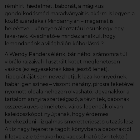
rémhírt, hiedelmet, babonát, a mágikus
gondolkodásmód maradványait is, akármi is legyen a
közlő szándéka.) Mindannyian – magamat is
beleértve – könnyen áldozatául esünk egy-egy
fake-nek. Kivédhető-e mindez anélkül, hogy
lemondanánk a világhálón kóborlásról?
A Wendy Panders élénk, bár néhol számomra túl
vibráló rajzaival illusztrált kötet meglehetősen
vaskos (ez egyeseknek kissé ijesztő lehet).
Tipográfiáját sem nevezhetjük laza-könnyednek,
habár igen színes – viszont néhány, pirosra feketével
nyomott oldala nehezen olvasható. Ugyanakkor a
tartalom annyira szerteágazó, a tévhitek, babonák,
összeesküvés-elméletek, városi legendák olyan
kaleidoszkópot nyújtanak, hogy érdemes
belekezdeni – izgalmas ismeretterjesztő utazás lesz.
A tíz nagy fejezetre tagolt könyvben a babonáktól
(illetve az e témakörhöz kapcsolható tévhitektől)