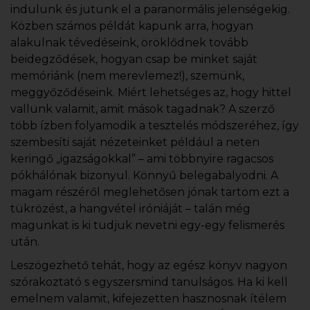
indulunk és jutunk el a paranormális jelenségekig.
Közben számos példát kapunk arra, hogyan
alakulnak tévedéseink, öröklődnek tovább
beidegződések, hogyan csap be minket saját
memóriánk (nem merevlemez!), szemünk,
meggyőződéseink. Miért lehetséges az, hogy hittel
vallunk valamit, amit mások tagadnak? A szerző
több ízben folyamodik a tesztelés módszeréhez, így
szembesíti saját nézeteinket például a neten
keringő „igazságokkal” – ami többnyire ragacsos
pókhálónak bizonyul. Könnyű belegabalyodni. A
magam részéről meglehetősen jónak tartom ezt a
tükrözést, a hangvétel iróniáját – talán még
magunkat is ki tudjuk nevetni egy-egy felismerés
után.
Leszögezhető tehát, hogy az egész könyv nagyon
szórakoztató s egyszersmind tanulságos. Ha ki kell
emelnem valamit, kifejezetten hasznosnak ítélem