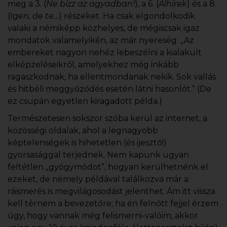
meg a 3. (
Ne bízz az agyadban!
), a 6. (
Álhírek
) és a 8.
(
Igen, de te…
) részeket. Ha csak elgondolkodik
valaki a némiképp közhelyes, de mégiscsak igaz
mondatok valamelyikén, az már nyereség: „Az
embereket nagyon nehéz lebeszélni a kialakult
elképzeléseikről, amelyekhez még inkább
ragaszkodnak, ha ellentmondanak nekik. Sok vallás
és hitbéli meggyőződés esetén látni hasonlót.” (De
ez csupán egyetlen kiragadott példa.)
Természetesen sokszor szóba kerül az internet, a
közösségi oldalak, ahol a legnagyobb
képtelenségek is hihetetlen (és ijesztő!)
gyorsasággal terjednek. Nem kapunk ugyan
feltétlen „gyógymódot”, hogyan kerülhetnénk el
ezeket, de némely példával találkozva már a
ráismerés is megvilágosodást jelenthet. Ám itt vissza
kell térnem a bevezetőre; ha én felnőtt fejjel érzem
úgy, hogy vannak még felismerni-valóim, akkor