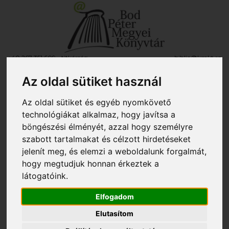
+40 267 351 609 - titkárság
biblio@kmkt.ro
+40 267 312 133 - kölcsönző
kolcsonzo@kmkt.ro
+40 267 311 927 - fiókkönyvtár
filiala@kmkt.ro
Az oldal sütiket használ
OLVASÓI FIÓK
Az oldal sütiket és egyéb nyomkövető
Tog
RO
EN
technológiákat alkalmaz, hogy javítsa a
navi
böngészési élményét, azzal hogy személyre
szabott tartalmakat és célzott hirdetéseket
jelenít meg, és elemzi a weboldalunk forgalmát,
Itt vagy:
»
Könyvajánló
»
A Gyermekrészleg ajánlja
» Annemarie Bon: Fake!
hogy megtudjuk honnan érkeztek a
látogatóink.
Annemarie Bon: Fake!
2025. július 16., szerda
Elfogadom
Elutasítom