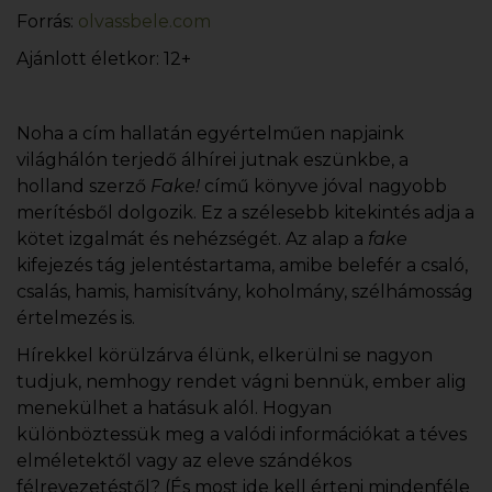
Forrás:
olvassbele.com
Ajánlott életkor: 12+
Noha a cím hallatán egyértelműen napjaink
világhálón terjedő álhírei jutnak eszünkbe, a
holland szerző
Fake!
című könyve jóval nagyobb
merítésből dolgozik. Ez a szélesebb kitekintés adja a
kötet izgalmát és nehézségét. Az alap a
fake
kifejezés tág jelentéstartama, amibe belefér a csaló,
csalás, hamis, hamisítvány, koholmány, szélhámosság
értelmezés is.
Hírekkel körülzárva élünk, elkerülni se nagyon
tudjuk, nemhogy rendet vágni bennük, ember alig
menekülhet a hatásuk alól. Hogyan
különböztessük meg a valódi információkat a téves
elméletektől vagy az eleve szándékos
félrevezetéstől? (És most ide kell érteni mindenféle