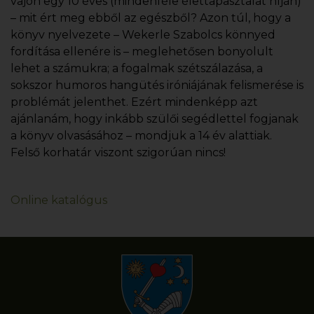
vajon egy 10 éves (mindenféle élettapasztalat híján)
– mit ért meg ebből az egészből? Azon túl, hogy a
könyv nyelvezete – Wekerle Szabolcs könnyed
fordítása ellenére is – meglehetősen bonyolult
lehet a számukra; a fogalmak szétszálazása, a
sokszor humoros hangütés iróniájának felismerése is
problémát jelenthet. Ezért mindenképp azt
ajánlanám, hogy inkább szülői segédlettel fogjanak
a könyv olvasásához – mondjuk a 14 év alattiak.
Felső korhatár viszont szigorúan nincs!
Online katalógus