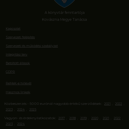
A könyvtár fenntartója
Kovászna Megye Tanácsa
Kapcsolat
Szervezeti felépítés
Szervezeti és működési szabályzat
Integritási terv
Betöltött állások
GDPR
ReMeK-e hírlevél
Hasznos linkek
Közbeszerzés - 5000 eurónál nagyobb értékű szerződések:
,
,
2021
2022
,
,
2023
2024
2025
Vagyon- és érdeknyilatkozatok:
,
,
,
,
,
,
2017
2018
2019
2020
2021
2022
,
2023
2024