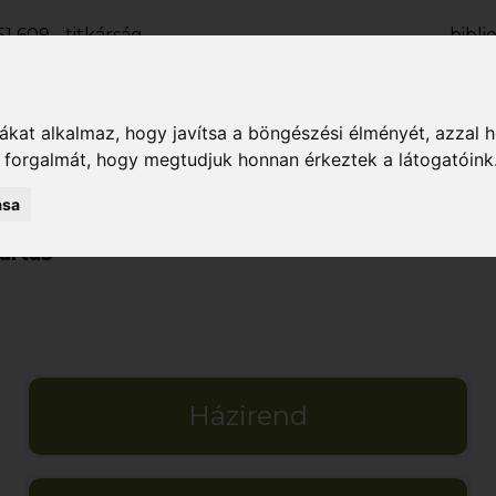
1 609 - titkárság
bibl
2 133 - kölcsönző
kolcsonz
1 927 - fiókkönyvtár
fili
kat alkalmaz, hogy javítsa a böngészési élményét, azzal 
OLVASÓI FIÓK
k forgalmát, hogy megtudjuk honnan érkeztek a látogatóink
ása
ri
Hírek
Rendezvények
Köny
artás
Házirend