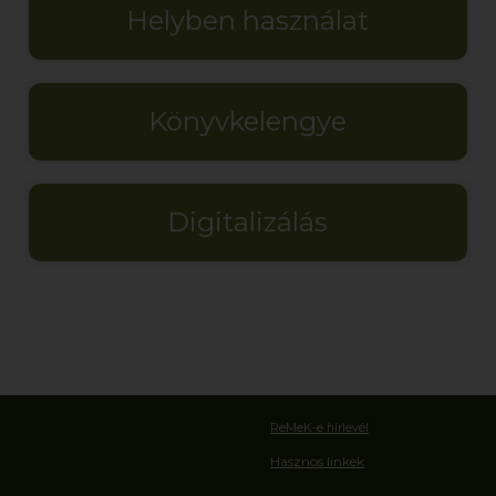
Helyben használat
Könyvkelengye
Digitalizálás
ReMeK-e hírlevél
Hasznos linkek