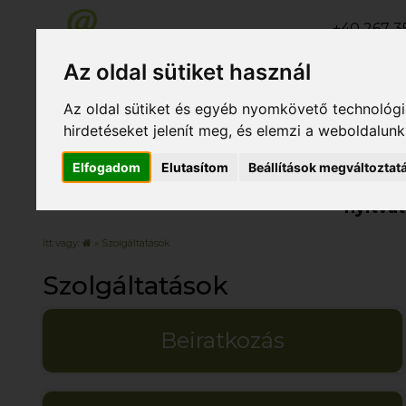
+40 267 35
+40 267 31
Az oldal sütiket használ
+40 267 31
Az oldal sütiket és egyéb nyomkövető technológiá
hirdetéseket jelenít meg, és elemzi a weboldalun
Elfogadom
Elutasítom
Beállítások megváltoztat
Rólunk
Szolgáltatások
Nyá
nyitvat
Itt vagy:
» Szolgáltatások
Szolgáltatások
Beiratkozás