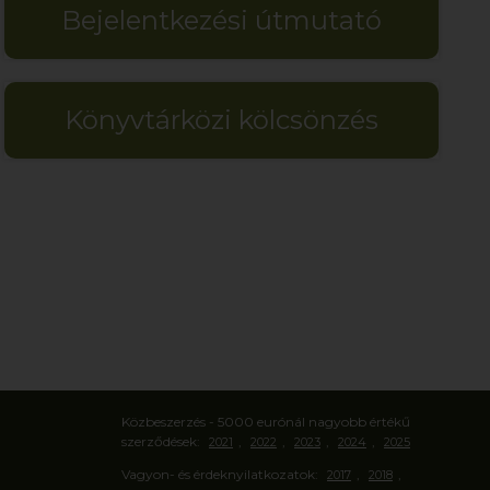
Bejelentkezési útmutató
Könyvtárközi kölcsönzés
Közbeszerzés - 5000 eurónál nagyobb értékű
szerződések:
,
,
,
,
2021
2022
2023
2024
2025
Vagyon- és érdeknyilatkozatok:
,
,
2017
2018