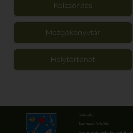
Kölcsönzés
Mozgókönyvtár
Helytörténet
Kapcsolat
Szervezeti felépítés
Szervezeti és működési szabályzat