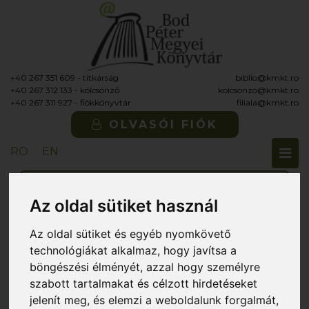
+40 267 351 609 - titkárság
biblio@kmkt.ro
+40 267 312 133 - kölcsönző
kolcsonzo@kmkt.ro
+40 267 311 927 - fiókkönyvtár
filiala@kmkt.ro
OLVASÓI FIÓK
Tog
RO
EN
navi
Az oldal sütiket használ
Itt vagy:
»
Szolgáltatások
» Digitalizálás
Az oldal sütiket és egyéb nyomkövető
Digitalizálás
technológiákat alkalmaz, hogy javítsa a
böngészési élményét, azzal hogy személyre
szabott tartalmakat és célzott hirdetéseket
2009-ben kezdtük el a helytörténeti célú
jelenít meg, és elemzi a weboldalunk forgalmát,
digitalizálást. Első szakaszban Sepsiszentgyörgy első