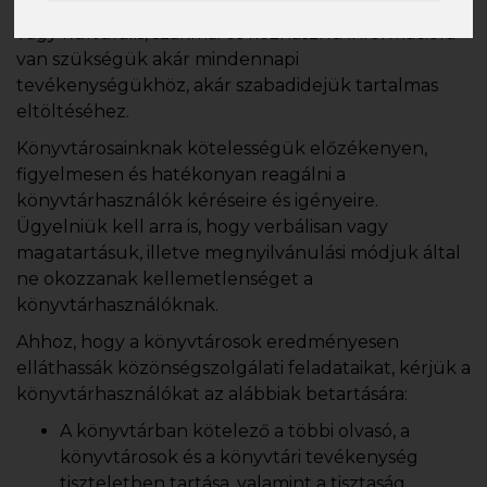
mindazok szívesen látogassák, akiknek olvasnivalóra
vagy kulturális, szakmai és közhasznú információra
van szükségük akár mindennapi
tevékenységükhöz, akár szabadidejük tartalmas
eltöltéséhez.
Könyvtárosainknak kötelességük előzékenyen,
figyelmesen és hatékonyan reagálni a
könyvtárhasználók kéréseire és igényeire.
Ügyelniük kell arra is, hogy verbálisan vagy
magatartásuk, illetve megnyilvánulási módjuk által
ne okozzanak kellemetlenséget a
könyvtárhasználóknak.
Ahhoz, hogy a könyvtárosok eredményesen
elláthassák közönségszolgálati feladataikat, kérjük a
könyvtárhasználókat az alábbiak betartására:
A könyvtárban kötelező a többi olvasó, a
könyvtárosok és a könyvtári tevékenység
tiszteletben tartása, valamint a tisztaság