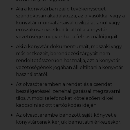
Aki a könyvtárban zajló tevékenységet
szándékosan akadályozza, az olvasókkal vagy a
könyvtár munkatársaival civilizálatlanul vagy
erőszakosan viselkedik, attól a könyvtár
vezetősége megvonhatja felhasználói jogait.
Aki a könyvtár dokumentumait, műszaki vagy
más eszközeit, berendezési tárgyait nem
rendeltetésszerűen használja, azt a könyvtár
vezetőségének jogában áll eltiltani a könyvtár
használatától.
Az olvasóteremben a rendet és a csendet
beszélgetéssel, zenehallgatással megzavarni
tilos. A mobiltelefonokat kötelezően ki kell
kapcsolni az ott tartózkodás idején.
Az olvasóterembe behozott saját könyvet a
könyvtárosnak kérjük bemutatni érkezéskor.