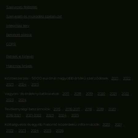
Szervezeti felépítés
Szervezeti és működési szabályzat
Integritási terv
Betöltött állások
GDPR
ReMeK-e hírlevél
Hasznos linkek
Közbeszerzés - 5000 eurónál nagyobb értékű szerződések:
,
,
2021
2022
,
,
2023
2024
2025
Vagyon- és érdeknyilatkozatok:
,
,
,
,
,
,
2017
2018
2019
2020
2021
2022
,
2023
2024
Tevékenységi beszámolók:
,
,
,
,
,
2015
2016-2017
2018
2019
2020
,
,
,
,
2016-2021
2021-2022
2023
2024
2025
Költségvetés és egyéb hasonló közérdekű információk:
,
,
2020
2021
,
,
,
,
2022
2023
2024
2025
2026