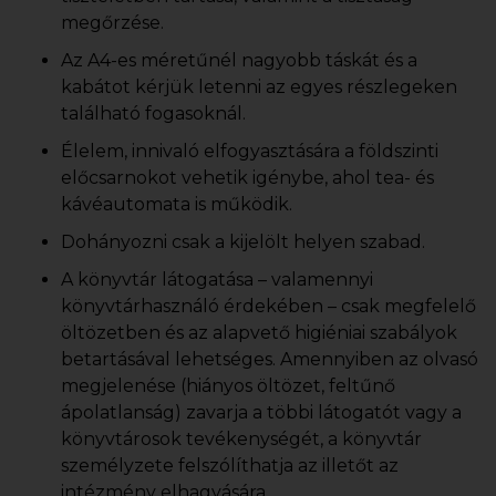
megőrzése.
Az A4-es méretűnél nagyobb táskát és a
kabátot kérjük letenni az egyes részlegeken
található fogasoknál.
Élelem, innivaló elfogyasztására a földszinti
előcsarnokot vehetik igénybe, ahol tea- és
kávéautomata is működik.
Dohányozni csak a kijelölt helyen szabad.
A könyvtár látogatása – valamennyi
könyvtárhasználó érdekében – csak megfelelő
öltözetben és az alapvető higiéniai szabályok
betartásával lehetséges. Amennyiben az olvasó
megjelenése (hiányos öltözet, feltűnő
ápolatlanság) zavarja a többi látogatót vagy a
könyvtárosok tevékenységét, a könyvtár
személyzete felszólíthatja az illetőt az
intézmény elhagyására.