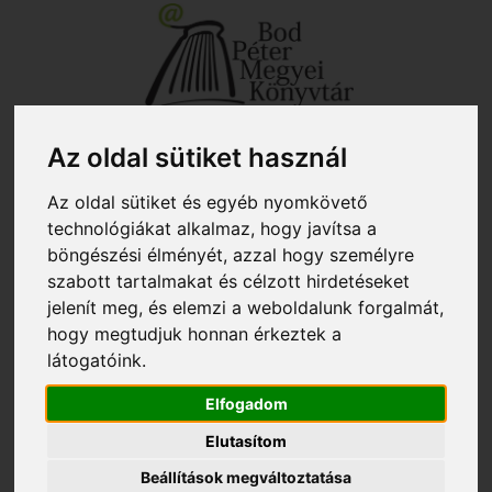
+40 267 351 609 - titkárság
biblio@kmkt.ro
+40 267 312 133 - kölcsönző
kolcsonzo@kmkt.ro
Az oldal sütiket használ
+40 267 311 927 - fiókkönyvtár
filiala@kmkt.ro
OLVASÓI FIÓK
Az oldal sütiket és egyéb nyomkövető
technológiákat alkalmaz, hogy javítsa a
Tog
RO
EN
böngészési élményét, azzal hogy személyre
navi
szabott tartalmakat és célzott hirdetéseket
jelenít meg, és elemzi a weboldalunk forgalmát,
hogy megtudjuk honnan érkeztek a
Itt vagy:
»
Szolgáltatások
» Házirend
látogatóink.
Házirend
Elfogadom
A könyvtár házirendje
Elutasítom
A Bod Péter Megyei Könyvtár alapvető célja, hogy
Beállítások megváltoztatása