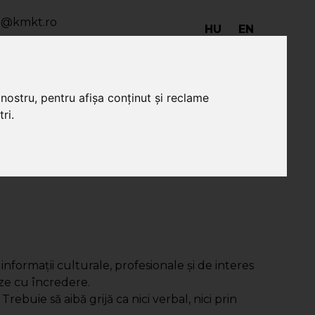
io@kmkt.ro
HU
EN
o@kmkt.ro
ala@kmkt.ro
nostru, pentru afișa conținut și reclame
ri.
ă citit
Donații de
SepsiBook
carte
nformaţii culturale, profesionale şi de interes
teze cu încredere.
 Trebuie să aibă grijă ca nici verbal, nici prin