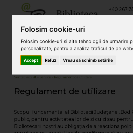
+40 267 35
+40 267 3
Folosim cookie-uri
+40 267 311
Folosim cookie-uri și alte tehnologii de urmărire 
personalizate, pentru a analiza traficul de pe websi
Despre noi
Servicii
Orar de
Accept
Refuz
Vreau să schimb setările
Sunteți aici:
»
Servicii
» Regulament de utilizare
Regulament de utilizare
Scopul fundamental al Bibliotecii Judeţene „Bod Pét
public, pentru activitatea lor de zi cu zi sau pentru
Bibliotecarii noştri au obligaţia de a reacţiona politic