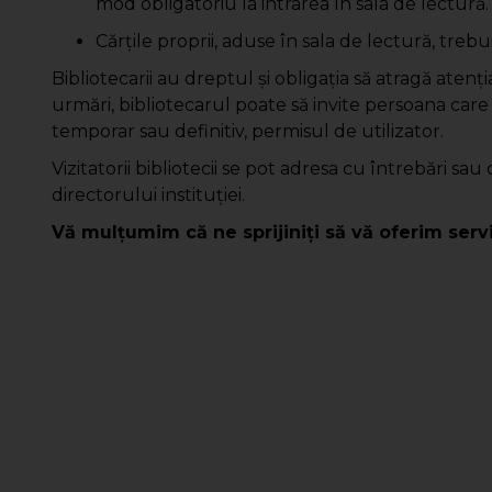
mod obligatoriu la intrarea în sala de lectură.
Cărţile proprii, aduse în sala de lectură, trebu
Bibliotecarii au dreptul şi obligaţia să atragă atenţi
urmări, bibliotecarul poate să invite persoana care a
temporar sau definitiv, permisul de utilizator.
Vizitatorii bibliotecii se pot adresa cu întrebări sa
directorului instituţiei.
Vă mulţumim că ne sprijiniţi să vă oferim servi