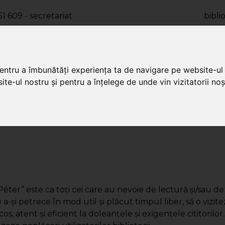
1 609 - secretariat
bibl
12 133 - împrumut
kolcsonz
 927 - filiala
fili
pentru a îmbunătăți experiența ta de navigare pe website-ul 
CONT DE CITITOR
te-ul nostru și pentru a înțelege de unde vin vizitatorii noșt
 vară
Știri
Evenimente
Merit
er” este ca toţi cei care au nevoie de lectură şi/sau de i
 a-şi petrece în mod util şi plăcut timpul liber, să o vizi
os, atent şi eficient la doleanţele şi exigenţele cititorilor.