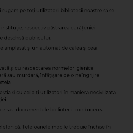
i rugăm pe toţi utilizatorii bibliotecii noastre să se
in instituţie, respectiv păstrarea curăţeniei.
e deschisă publicului.
e amplasat şi un automat de cafea şi ceai.
decvată şi cu respectarea normelor igienice
ară sau murdară, înfăţişare de o neîngrijire
steia.
ia şi cu ceilalţi utilizatori în manieră necivilizată
iei.
ice sau documentele bibliotecii, conducerea
e telefonică. Telefoanele mobile trebuie închise în