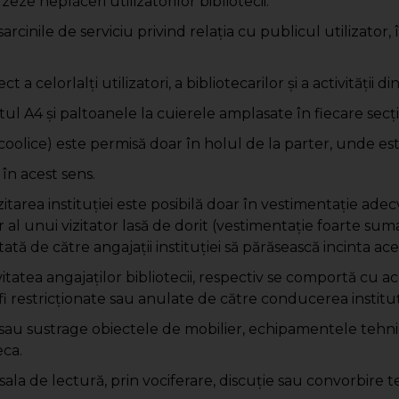
ze neplăceri utilizatorilor bibliotecii.
rcinile de serviciu privind relaţia cu publicul utilizator, î
 a celorlalţi utilizatori, a bibliotecarilor şi a activităţii d
ul A4 şi paltoanele la cuierele amplasate în fiecare secţi
oolice) este permisă doar în holul de la parter, unde est
în acest sens.
 vizitarea instituţiei este posibilă doar în vestimentaţie a
 al unui vizitator lasă de dorit (vestimentaţie foarte sum
tată de către angajaţii instituţiei să părăsească incinta ace
tea angajaţilor bibliotecii, respectiv se comportă cu aceşt
 fi restricţionate sau anulate de către conducerea instituţ
 sau sustrage obiectele de mobilier, echipamentele tehn
eca.
 în sala de lectură, prin vociferare, discuţie sau convorbir