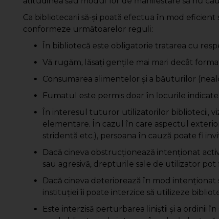
atitudinea sau modul lor de manifestare să nu cauze
Ca bibliotecarii să-şi poată efectua în mod eficient sa
conformeze următoarelor reguli:
În bibliotecă este obligatorie tratarea cu respect
Vă rugăm, lăsaţi genţile mai mari decât format
Consumarea alimentelor şi a băuturilor (nealc
Fumatul este permis doar în locurile indicate 
În interesul tuturor utilizatorilor bibliotecii,
elementare. În cazul în care aspectul exterior
stridentă etc.), persoana în cauză poate fi invi
Dacă cineva obstrucţionează intenţionat activita
sau agresivă, drepturile sale de utilizator pot
Dacă cineva deteriorează în mod intenţionat
instituţiei îi poate interzice să utilizeze bibliot
Este interzisă perturbarea liniştii şi a ordinii