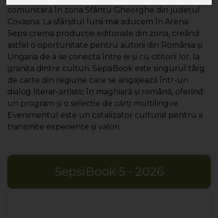
comunitară în zona Sfântu Gheorghe din judeţul
Covasna. La sfârșitul lunii mai aducem în Arena
Sepsi crema producție editoriale din zonă, creând
astfel o oportunitate pentru autorii din România și
Ungaria de a se conecta între ei și cu cititorii lor, la
granița dintre culturi. SepsiBook este singurul târg
de carte din regiune care se angajează într-un
dialog literar-artistic în maghiară și română, oferind
un program și o selecție de cărți multilingve.
Evenimentul este un catalizator cultural pentru a
transmite experiențe și valori.
SepsiBook 5 - 2026