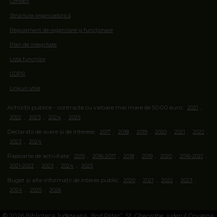
Contact
Structura organizatorică
Regulament de organizare și funcționare
Plan de integritate
Lista funcțiilor
GDPR
Linkuri utile
Achiziții publice - contracte cu valoare mai mare de 5000 euro:
,
2021
,
,
,
2022
2023
2024
2025
Declarații de avere și de interese:
,
,
,
,
,
,
2017
2018
2019
2020
2021
2022
,
2023
2024
Rapoarte de activitate:
,
,
,
,
,
,
2015
2016-2017
2018
2019
2020
2016-2021
,
,
,
2021-2022
2023
2024
2025
Buget și alte informații de interes public:
,
,
,
,
2020
2021
2022
2023
,
,
2024
2025
2026
© 2026 Biblioteca Județeană „Bod Péter”, Sf. Gheorghe, județul Covasna.