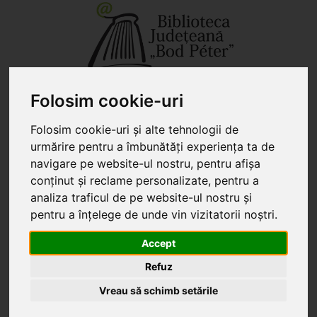
+40 267 351 609 - secretariat
biblio@kmkt.ro
+40 267 312 133 - împrumut
kolcsonzo@kmkt.ro
Folosim cookie-uri
+40 267 311 927 - filiala
filiala@kmkt.ro
CONT DE CITITOR
Folosim cookie-uri și alte tehnologii de
urmărire pentru a îmbunătăți experiența ta de
Tog
HU
EN
navigare pe website-ul nostru, pentru afișa
navi
conținut și reclame personalizate, pentru a
analiza traficul de pe website-ul nostru și
pentru a înțelege de unde vin vizitatorii noștri.
Sunteți aici:
» SepsiBook
Accept
SepsiBook
Refuz
Târg de carte și festival de literatură contemporană
Vreau să schimb setările
SepsiBook este o sărbătoare a culturii scrise și a
întâlnirilor cu cartea, o experiență literară și