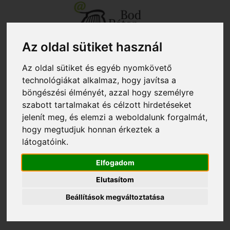
Az oldal sütiket használ
+40 267 351 609 - titkárság
biblio@kmkt.ro
Az oldal sütiket és egyéb nyomkövető
+40 267 312 133 - kölcsönző
kolcsonzo@kmkt.ro
+40 267 311 927 - fiókkönyvtár
filiala@kmkt.ro
technológiákat alkalmaz, hogy javítsa a
böngészési élményét, azzal hogy személyre
OLVASÓI FIÓK
szabott tartalmakat és célzott hirdetéseket
Tog
RO
EN
jelenít meg, és elemzi a weboldalunk forgalmát,
navi
hogy megtudjuk honnan érkeztek a
látogatóink.
404 - A keresett oldal nem létezik
Elfogadom
Elutasítom
Beállítások megváltoztatása