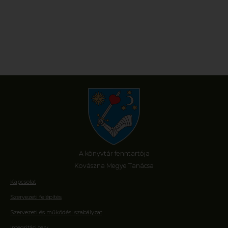
A könyvtár fenntartója
Kovászna Megye Tanácsa
Kapcsolat
Szervezeti felépítés
Szervezeti és működési szabályzat
Integritási terv