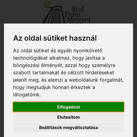
+40 267 351 609 - titkárság
biblio@kmkt.ro
Az oldal sütiket használ
+40 267 312 133 - kölcsönző
kolcsonzo@kmkt.ro
+40 267 311 927 - fiókkönyvtár
filiala@kmkt.ro
Az oldal sütiket és egyéb nyomkövető
OLVASÓI FIÓK
technológiákat alkalmaz, hogy javítsa a
böngészési élményét, azzal hogy személyre
Tog
RO
EN
szabott tartalmakat és célzott hirdetéseket
navi
jelenít meg, és elemzi a weboldalunk forgalmát,
hogy megtudjuk honnan érkeztek a
látogatóink.
Itt vagy:
»
Rendezvények
» Díjátadó és zenés-irodalmi előadás
Díjátadó és zenés-irodalmi előadás
Elfogadom
Elutasítom
2023. január 19., csütörtök
Beállítások megváltoztatása