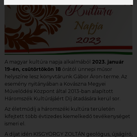
A magyar kultúra napja alkalmából
2023. január
19-én, csütörtökön 18
órától ünnepi műsor
helyszíne lesz könyvtárunk Gábor Áron-terme. Az
esemény nyitányában a Kovászna Megyei
Művelődési Központ által 2013-ban alapított
Háromszék Kultúrájáért Díj átadására kerül sor.
Az életműdíj a háromszéki kultúra területén
kifejtett több évtizedes kiemelkedő tevékenységet
ismeri el.
A díjat idén KISGYÖRGY ZOLTÁN geológus, újságíró,