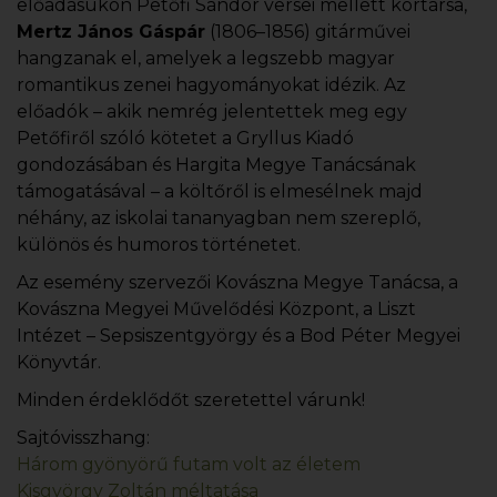
előadásukon Petőfi Sándor versei mellett kortársa,
Mertz János Gáspár
(1806–1856) gitárművei
hangzanak el, amelyek a legszebb magyar
romantikus zenei hagyományokat idézik. Az
előadók – akik nemrég jelentettek meg egy
Petőfiről szóló kötetet a Gryllus Kiadó
gondozásában és Hargita Megye Tanácsának
támogatásával – a költőről is elmesélnek majd
néhány, az iskolai tananyagban nem szereplő,
különös és humoros történetet.
Az esemény szervezői Kovászna Megye Tanácsa, a
Kovászna Megyei Művelődési Központ, a Liszt
Intézet – Sepsiszentgyörgy és a Bod Péter Megyei
Könyvtár.
Minden érdeklődőt szeretettel várunk!
Sajtóvisszhang:
Három gyönyörű futam volt az életem
Kisgyörgy Zoltán méltatása