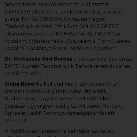
helytörténeti szakíró veheti át. A díjazottat
DEMETER LÁSZLÓ muzeológus méltatja, a díjat
átadja TAMÁS SÁNDOR, Kovászna Megye
Tanácsának elnöke. Ezt követi SINHA RÓBERT
gitárművésznek és PROHÁSZKA RÁD BORÓKA
irodalomtörténésznek a „Száz alakba...” című zenés-
irodalmi előadása, a Petőfi-emlékév jegyében.
Dr. Prohászka Rád Boróka
a csíkszeredai Sapientia
EMTE Humán Tudományok Tanszékének docense,
irodalomtudós.
Sinha Róbert
a Holland Királyi Zeneakadémián
szerzett klasszikus gitárművészi diplomát,
Budapesten él, gyakran szerepel Erdélyben,
Sepsiszentgyörgyön eddig Lackfi János, Herczku
Ágnes és Lackfi Dorottya társaságában lépett
színpadra.
A Petőfi-bicentenárium alkalmából született