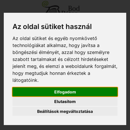
Az oldal sütiket használ
+40 267 351 609 - titkárság
biblio@kmkt.ro
Az oldal sütiket és egyéb nyomkövető
+40 267 312 133 - kölcsönző
kolcsonzo@kmkt.ro
+40 267 311 927 - fiókkönyvtár
filiala@kmkt.ro
technológiákat alkalmaz, hogy javítsa a
böngészési élményét, azzal hogy személyre
OLVASÓI FIÓK
szabott tartalmakat és célzott hirdetéseket
Tog
RO
EN
jelenít meg, és elemzi a weboldalunk forgalmát,
navi
hogy megtudjuk honnan érkeztek a
látogatóink.
404 - A keresett oldal nem létezik
Elfogadom
Elutasítom
Beállítások megváltoztatása