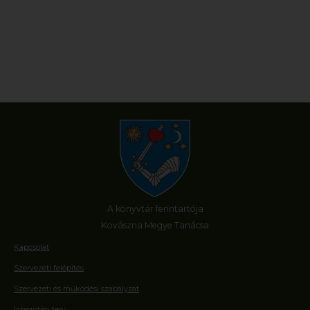
A könyvtár fenntartója
Kovászna Megye Tanácsa
Kapcsolat
Szervezeti felépítés
Szervezeti és működési szabályzat
Integritási terv