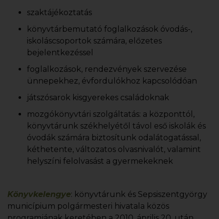
szaktájékoztatás
könyvtárbemutató foglalkozások óvodás-,
iskoláscsoportok számára, előzetes
bejelentkezéssel
foglalkozások, rendezvények szervezése
ünnepekhez, évfordulókhoz kapcsolódóan
játszósarok kisgyerekes családoknak
mozgókönyvtári szolgáltatás: a központtól,
könyvtárunk székhelyétől távol eső iskolák és
óvodák számára biztosítunk odalátogatással,
kéthetente, változatos olvasnivalót, valamint
helyszíni felolvasást a gyermekeknek
Könyvkelengye
: könyvtárunk és Sepsiszentgyörgy
municípium polgármesteri hivatala közös
programjának keretében a 2010. április 20. után