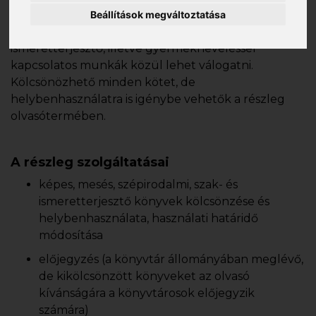
szabadpolcos elrendezésben. Verses-, képes-,
Beállítások megváltoztatása
meséskönyvek, ifjúsági és történelmi regények,
ismeretterjesztő, illetve gyermekneveléssel
kapcsolatos munkák közül lehet válogatni.
Kölcsönözhető minden kötet, de
helybenhasználatra is igénybe vehetők a részleg
olvasótermében.
A részleg szolgáltatásai
képes, mesés, szépirodalmi, szak- és
ismeretterjesztő könyvek kölcsönzése és
helybenhasználata, használati határidő
módosítása
előjegyzés (a könyvtár állományában meglévő,
de kikölcsönzött könyveket az olvasó
kívánságára a könyvtárosok előjegyzik
számára)