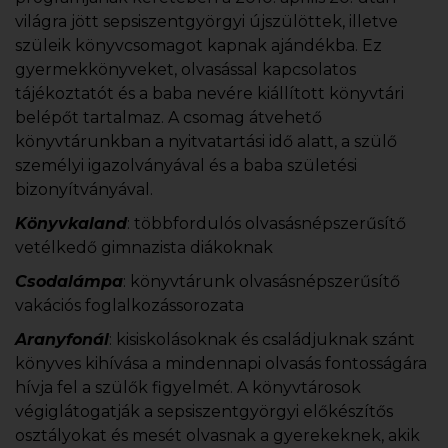
világra jött sepsiszentgyörgyi újszülöttek, illetve
szüleik könyvcsomagot kapnak ajándékba. Ez
gyermekkönyveket, olvasással kapcsolatos
tájékoztatót és a baba nevére kiállított könyvtári
belépőt tartalmaz. A csomag átvehető
könyvtárunkban a nyitvatartási idő alatt, a szülő
személyi igazolványával és a baba születési
bizonyítványával.
Könyvkaland
: többfordulós olvasásnépszerűsítő
vetélkedő gimnazista diákoknak
Csodalámpa
: könyvtárunk olvasásnépszerűsítő
vakációs foglalkozássorozata
Aranyfonál
: kisiskolásoknak és családjuknak szánt
könyves kihívása a mindennapi olvasás fontosságára
hívja fel a szülők figyelmét. A könyvtárosok
végiglátogatják a sepsiszentgyörgyi előkészítős
osztályokat és mesét olvasnak a gyerekeknek, akik