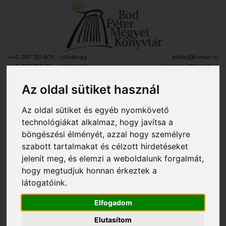
+40 267 351 609 - titkárság
biblio@kmkt.ro
+40 267 312 133 - kölcsönző
kolcsonzo@kmkt.ro
+40 267 311 927 - fiókkönyvtár
filiala@kmkt.ro
Az oldal sütiket használ
OLVASÓI FIÓK
Az oldal sütiket és egyéb nyomkövető
Tog
RO
EN
technológiákat alkalmaz, hogy javítsa a
navi
böngészési élményét, azzal hogy személyre
szabott tartalmakat és célzott hirdetéseket
Itt vagy:
» Gyermekkönyvtár
jelenít meg, és elemzi a weboldalunk forgalmát,
hogy megtudjuk honnan érkeztek a
Gyermekkönyvtár
látogatóink.
E-mail:
copii@kmkt.ro
Elfogadom
A Gyermekkönyvtárban megközelítőleg 34 000
Elutasítom
kötet található magyar, román és idegen nyelven,