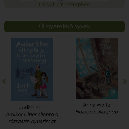
Lányok címszerepben
Új gyerekkönyvek
Previous
N
Anna Woltz
Judith Kerr
Holnap csillagnap
Amikor Hitler ellopta a
rózsaszín nyuszimat