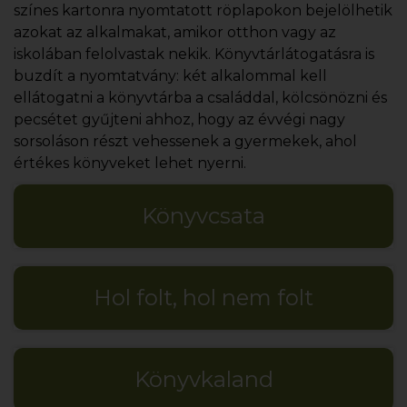
színes kartonra nyomtatott röplapokon bejelölhetik
azokat az alkalmakat, amikor otthon vagy az
iskolában felolvastak nekik. Könyvtárlátogatásra is
buzdít a nyomtatvány: két alkalommal kell
ellátogatni a könyvtárba a családdal, kölcsönözni és
pecsétet gyűjteni ahhoz, hogy az évvégi nagy
sorsoláson részt vehessenek a gyermekek, ahol
értékes könyveket lehet nyerni.
Könyvcsata
Hol folt, hol nem folt
Könyvkaland