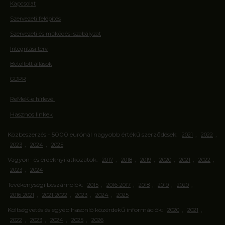
Kapcsolat
Szervezeti felépítés
Szervezeti és működési szabályzat
Integritási terv
Betöltött állások
GDPR
ReMeK-e hírlevél
Hasznos linkek
Közbeszerzés - 5000 eurónál nagyobb értékű szerződések:
,
,
2021
2022
,
,
2023
2024
2025
Vagyon- és érdeknyilatkozatok:
,
,
,
,
,
,
2017
2018
2019
2020
2021
2022
,
2023
2024
Tevékenységi beszámolók:
,
,
,
,
,
2015
2016-2017
2018
2019
2020
,
,
,
,
2016-2021
2021-2022
2023
2024
2025
Költségvetés és egyéb hasonló közérdekű információk:
,
,
2020
2021
,
,
,
,
2022
2023
2024
2025
2026