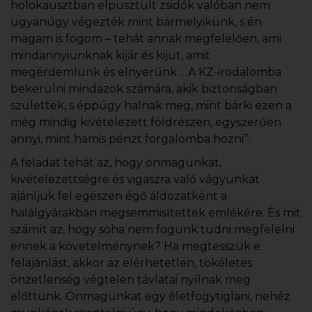
holokausztban elpusztult zsidók valóban nem
ugyanúgy végezték mint bármelyikünk, s én
magam is fogom – tehát annak megfelelően, ami
mindannyiunknak kijár és kijut, amit
megérdemlünk és elnyerünk …A KZ-irodalomba
bekerülni mindazok számára, akik biztonságban
születtek, s éppúgy halnak meg, mint bárki ezen a
még mindig kivételezett földrészen, egyszerűen
annyi, mint hamis pénzt forgalomba hozni”.
A feladat tehát az, hogy önmagunkat,
kivételezettségre és vigaszra való vágyunkat
ajánljuk fel egészen égő áldozatként a
halálgyárakban megsemmisítettek emlékére. És mit
számít az, hogy soha nem fogunk tudni megfelelni
ennek a követelménynek? Ha megtesszük e
felajánlást, akkor az elérhetetlen, tökéletes
önzetlenség végtelen távlatai nyílnak meg
előttünk. Önmagunkat egy életfogytiglani, nehéz