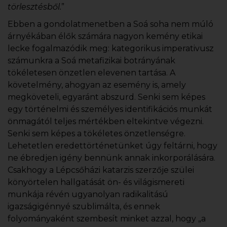
törlesztésből.
”
Ebben a gondolatmenetben a Soá soha nem múló
árnyékában élők számára nagyon kemény etikai
lecke fogalmazódik meg: kategorikus imperativusz
számunkra a Soá metafizikai botrányának
tökéletesen önzetlen elevenen tartása. A
követelmény, ahogyan az esemény is, amely
megköveteli, egyaránt abszurd. Senki sem képes
egy történelmi és személyes identifikációs munkát
önmagától teljes mértékben eltekintve végezni.
Senki sem képes a tökéletes önzetlenségre.
Lehetetlen eredettörténetünket úgy feltárni, hogy
ne ébredjen igény bennünk annak inkorporálására.
Csakhogy a Lépcsőházi katarzis szerzője szülei
könyörtelen hallgatását ön- és világismereti
munkája révén ugyanolyan radikalitású
igazságigénnyé szublimálta, és ennek
folyományaként szembesít minket azzal, hogy „a