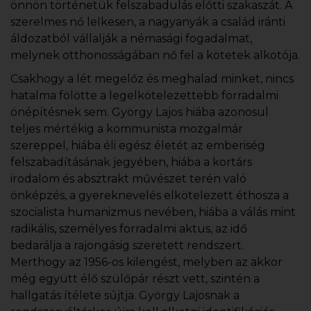
önnön történetük felszabadulás előtti szakaszát. A
szerelmes nő lelkesen, a nagyanyák a család iránti
áldozatból vállalják a némasági fogadalmat,
melynek otthonosságában nő fel a kötetek alkotója.
Csakhogy a lét megelőz és meghalad minket, nincs
hatalma fölötte a legelkötelezettebb forradalmi
önépítésnek sem. György Lajos hiába azonosul
teljes mértékig a kommunista mozgalmár
szereppel, hiába éli egész életét az emberiség
felszabadításának jegyében, hiába a kortárs
irodalom és absztrakt művészet terén való
önképzés, a gyereknevelés elkötelezett éthosza a
szocialista humanizmus nevében, hiába a válás mint
radikális, személyes forradalmi aktus, az idő
bedarálja a rajongásig szeretett rendszert.
Merthogy az 1956-os kilengést, melyben az akkor
még együtt élő szülőpár részt vett, szintén a
hallgatás ítélete sújtja. György Lajosnak a