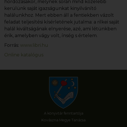
hordozásakor, melynek során mind közelebb
kerülünk saját igazságunkat kinyilvánító
halálunkhoz. Mert ebben áll a fentiekben vázolt
feladat teljesítési kísérletének jutalma: a rilkei saját
halál kiváltságának elnyerése, azé, ami létünkben
érik, amelyben vágy volt, ínség s értelem.
Forrás:
www.libri.hu
Online katalógus
A könyvtár fenntartója
Kovászna Megye Tanácsa