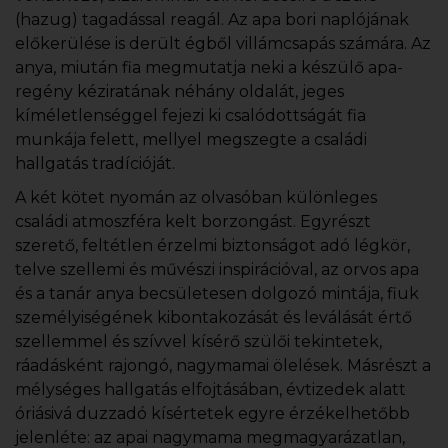
(hazug) tagadással reagál. Az apa bori naplójának
előkerülése is derült égből villámcsapás számára. Az
anya, miután fia megmutatja neki a készülő apa-
regény kéziratának néhány oldalát, jeges
kíméletlenséggel fejezi ki csalódottságát fia
munkája felett, mellyel megszegte a családi
hallgatás tradícióját.
A két kötet nyomán az olvasóban különleges
családi atmoszféra kelt borzongást. Egyrészt
szerető, feltétlen érzelmi biztonságot adó légkör,
telve szellemi és művészi inspirációval, az orvos apa
és a tanár anya becsületesen dolgozó mintája, fiuk
személyiségének kibontakozását és leválását értő
szellemmel és szívvel kísérő szülői tekintetek,
ráadásként rajongó, nagymamai ölelések. Másrészt a
mélységes hallgatás elfojtásában, évtizedek alatt
óriásivá duzzadó kísértetek egyre érzékelhetőbb
jelenléte: az apai nagymama megmagyarázatlan,