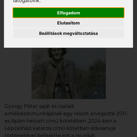
látogatóink.
Elfogadom
Elutasítom
Beállítások megváltoztatása
György Péter saját és családi
emlékezetmunkájának egy részét elvégezte 2011-
es Apám helyett című kötetében. 2024-ben a
Lépcsőházi katarzis című kötetben édesanyja
történetével befejezte ezt a munkát.