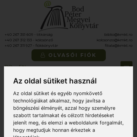
+40 267 351 609 - titkárság
biblio@kmkt.ro
+40 267 312 133 - kölcsönző
kolcsonzo@kmkt.ro
+40 267 311 927 - fiókkönyvtár
filiala@kmkt.ro
OLVASÓI FIÓK
Tog
RO
EN
navi
Az oldal sütiket használ
Az oldal sütiket és egyéb nyomkövető
Itt vagy:
»
Könyvajánló
»
A Kölcsönző részleg ajánlja
» György Péter:
technológiákat alkalmaz, hogy javítsa a
Lépcsőházi katarzis
böngészési élményét, azzal hogy személyre
György Péter: Lépcsőházi katarzis
szabott tartalmakat és célzott hirdetéseket
jelenít meg, és elemzi a weboldalunk forgalmát,
2025. április 8., kedd
hogy megtudjuk honnan érkeztek a