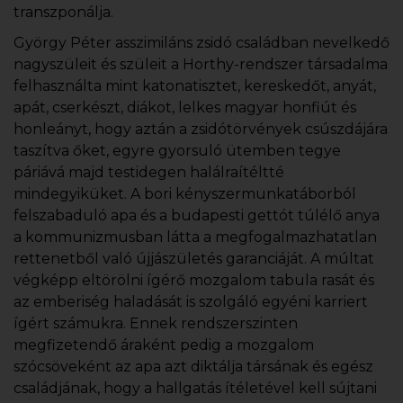
transzponálja.
György Péter asszimiláns zsidó családban nevelkedő
nagyszüleit és szüleit a Horthy-rendszer társadalma
felhasználta mint katonatisztet, kereskedőt, anyát,
apát, cserkészt, diákot, lelkes magyar honfiút és
honleányt, hogy aztán a zsidótörvények csúszdájára
taszítva őket, egyre gyorsuló ütemben tegye
páriává majd testidegen halálraítéltté
mindegyiküket. A bori kényszermunkatáborból
felszabaduló apa és a budapesti gettót túlélő anya
a kommunizmusban látta a megfogalmazhatatlan
rettenetből való újjászületés garanciáját. A múltat
végképp eltörölni ígérő mozgalom tabula rasát és
az emberiség haladását is szolgáló egyéni karriert
ígért számukra. Ennek rendszerszinten
megfizetendő áraként pedig a mozgalom
szócsöveként az apa azt diktálja társának és egész
családjának, hogy a hallgatás ítéletével kell sújtani