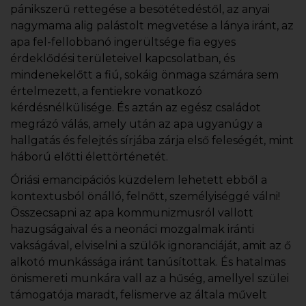
pánikszerű rettegése a besötétedéstől, az anyai
nagymama alig palástolt megvetése a lánya iránt, az
apa fel-fellobbanó ingerültsége fia egyes
érdeklődési területeivel kapcsolatban, és
mindenekelőtt a fiú, sokáig önmaga számára sem
értelmezett, a fentiekre vonatkozó
kérdésnélkülisége. És aztán az egész családot
megrázó válás, amely után az apa ugyanúgy a
hallgatás és felejtés sírjába zárja első feleségét, mint
háború előtti élettörténetét.
Óriási emancipációs küzdelem lehetett ebből a
kontextusból önálló, felnőtt, személyiséggé válni!
Összecsapni az apa kommunizmusról vallott
hazugságaival és a neonáci mozgalmak iránti
vakságával, elviselni a szülők ignoranciáját, amit az ő
alkotó munkássága iránt tanúsítottak. És hatalmas
önismereti munkára vall az a hűség, amellyel szülei
támogatója maradt, felismerve az általa művelt