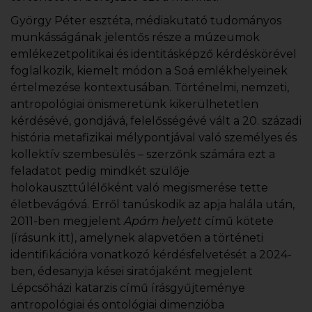
György Péter esztéta, médiakutató tudományos
munkásságának jelentős része a múzeumok
emlékezetpolitikai és identitásképző kérdéskörével
foglalkozik, kiemelt módon a Soá emlékhelyeinek
értelmezése kontextusában. Történelmi, nemzeti,
antropológiai önismeretünk kikerülhetetlen
kérdésévé, gondjává, felelősségévé vált a 20. századi
história metafizikai mélypontjával való személyes és
kollektív szembesülés – szerzőnk számára ezt a
feladatot pedig mindkét szülője
holokauszttúlélőként való megismerése tette
életbevágóvá. Erről tanúskodik az apja halála után,
2011-ben megjelent
Apám helyett
című kötete
(írásunk itt), amelynek alapvetően a történeti
identifikációra vonatkozó kérdésfelvetését a 2024-
ben, édesanyja kései siratójaként megjelent
Lépcsőházi katarzis című írásgyűjteménye
antropológiai és ontológiai dimenzióba