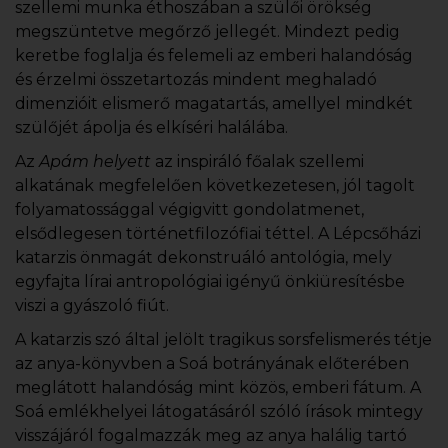
szellemi munka éthoszában a szülői örökség
megszüntetve megőrző jellegét. Mindezt pedig
keretbe foglalja és felemeli az emberi halandóság
és érzelmi összetartozás mindent meghaladó
dimenzióit elismerő magatartás, amellyel mindkét
szülőjét ápolja és elkíséri halálába.
Az
Apám helyett
az inspiráló főalak szellemi
alkatának megfelelően következetesen, jól tagolt
folyamatossággal végigvitt gondolatmenet,
elsődlegesen történetfilozófiai téttel. A Lépcsőházi
katarzis önmagát dekonstruáló antológia, mely
egyfajta lírai antropológiai igényű önkiüresítésbe
viszi a gyászoló fiút.
A katarzis szó által jelölt tragikus sorsfelismerés tétje
az anya-könyvben a Soá botrányának előterében
meglátott halandóság mint közös, emberi fátum. A
Soá emlékhelyei látogatásáról szóló írások mintegy
visszájáról fogalmazzák meg az anya halálig tartó