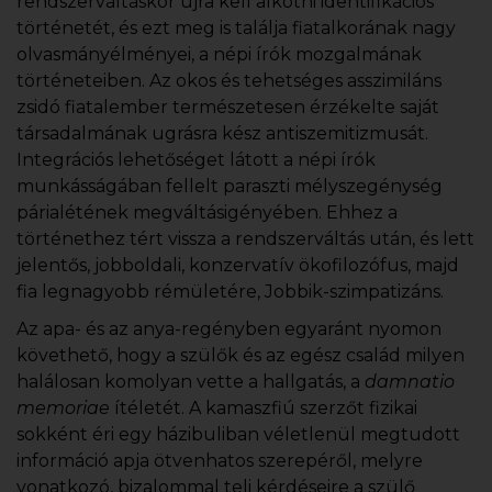
rendszerváltáskor újra kell alkotni identifikációs
történetét, és ezt meg is találja fiatalkorának nagy
olvasmányélményei, a népi írók mozgalmának
történeteiben. Az okos és tehetséges asszimiláns
zsidó fiatalember természetesen érzékelte saját
társadalmának ugrásra kész antiszemitizmusát.
Integrációs lehetőséget látott a népi írók
munkásságában fellelt paraszti mélyszegénység
párialétének megváltásigényében. Ehhez a
történethez tért vissza a rendszerváltás után, és lett
jelentős, jobboldali, konzervatív ökofilozófus, majd
fia legnagyobb rémületére, Jobbik-szimpatizáns.
Az apa- és az anya-regényben egyaránt nyomon
követhető, hogy a szülők és az egész család milyen
halálosan komolyan vette a hallgatás, a
damnatio
memoriae
ítéletét. A kamaszfiú szerzőt fizikai
sokként éri egy házibuliban véletlenül megtudott
információ apja ötvenhatos szerepéről, melyre
vonatkozó, bizalommal teli kérdéseire a szülő