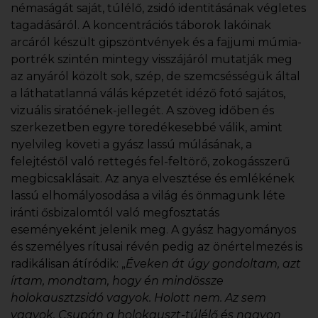
némaságát saját, túlélő, zsidó identitásának végletes
tagadásáról. A koncentrációs táborok lakóinak
arcáról készült gipszöntvények és a fajjumi múmia-
portrék szintén mintegy visszájáról mutatják meg
az anyáról közölt sok, szép, de szemcsésségük által
a láthatatlanná válás képzetét idéző fotó sajátos,
vizuális siratóének-jellegét. A szöveg időben és
szerkezetben egyre töredékesebbé válik, amint
nyelvileg követi a gyász lassú múlásának, a
felejtéstől való rettegés fel-feltörő, zokogásszerű
megbicsaklásait. Az anya elvesztése és emlékének
lassú elhomályosodása a világ és önmagunk léte
iránti ősbizalomtól való megfosztatás
eseményeként jelenik meg. A gyász hagyományos
és személyes rítusai révén pedig az önértelmezés is
radikálisan átíródik: „
Éveken át úgy gondoltam, azt
írtam, mondtam, hogy én mindössze
holokausztzsidó vagyok. Holott nem. Az sem
vagyok. Csupán a holokauszt-túlélő és nagyon