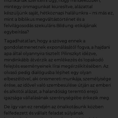
munkának szentelni úgy, hogy mindeközben,
mintegy önmagunkat kiüresítve, alázattal
készüljünk saját, hétköznapi halálunkra – mi más ez,
mint a biblikus megváltástörténet és a
felvilágosodás szekuláris Bildung-etikájának
egybeírása?
Tagadhatatlan, hogy a szöveg ennek a
gondolatmenetnek exponálásától fogva, a hajdani
apa által olyannyira tisztelt Pilinszkyt idézve,
mindinkább átvérzik az emlékezés és lopakodó
felejtés eseményeinek lírai megérzékítésében. Az
olvasó pedig dialógusba léphet egy olyan
elbeszélővel, aki önismereti munkája, személyisége
érése, az idővel való szembesülése útján az emberi
és alkotói alázat, a halandóság teremtő erejű
igazsága vállalásának szerénységébe érkezik meg.
De így van ez rendjén az önalkotásunk közben
felfedezett és vállalt feladat súlyának