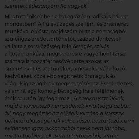
szeretett édesanyám fia vagyok
.”
Mi is történik ebben a hidegrázóan radikális három
mondatban? A fiú évtizedes szellemi és önismereti
munkával előásta, majd szóra bírta a némaságból
szülei igaz eredettörténetét, szabad döntéssel
vállalta a sorsközösség felelősségét, szívós
alkotómunkával megismerésre vágyó honfitársai
számára is hozzáférhetővé tette azokat az
ismereteket és attitűdöket, amelyek a vállalkozó
kedvűeket közelebb segíthetik önmaguk és
világuk igazságának megismeréséhez. És mindezek,
valamint egy komoly betegség halálfélelmének
átélése után így fogalmaz: „
A holokauszttúlélők,
majd a következő nemzedékek kiváltsága abban
áll, hogy megértik: ha elődeik kiirtása a korszak
politikai aljasságának volt a része, köztartozás, ami
evidensen igaz, akkor abból nekik nem jár több,
mint a többieknek. Sem a tartozásból, sem a