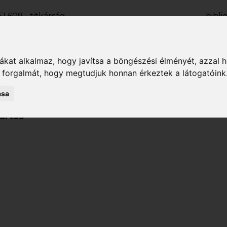
1 609 - titkárság
bibl
2 133 - kölcsönző
kolcsonz
1 927 - fiókkönyvtár
fili
kat alkalmaz, hogy javítsa a böngészési élményét, azzal 
OLVASÓI FIÓK
k forgalmát, hogy megtudjuk honnan érkeztek a látogatóink
ása
ri
Hírek
Rendezvények
Köny
artás