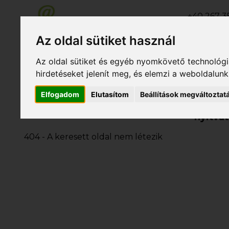
+40 267 35
+40 267 31
Az oldal sütiket használ
+40 267 31
Az oldal sütiket és egyéb nyomkövető technológiá
hirdetéseket jelenít meg, és elemzi a weboldalun
Elfogadom
Elutasítom
Beállítások megváltoztat
Rólunk
Szolgáltatások
Nyá
nyitvat
404 - A keresett oldal nem létezik