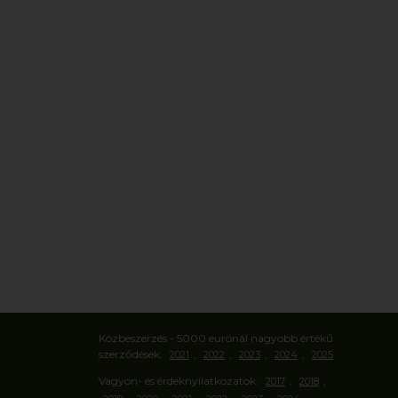
Közbeszerzés - 5000 eurónál nagyobb értékű
szerződések:
,
,
,
,
2021
2022
2023
2024
2025
Vagyon- és érdeknyilatkozatok:
,
,
2017
2018