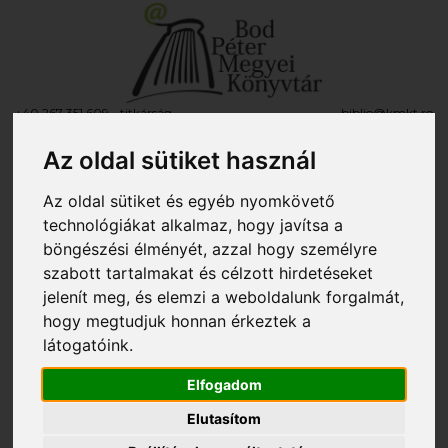
+40 267 351 609 - titkárság
biblio@kmkt.ro
+40 267 312 133 - kölcsönző
kolcsonzo@kmkt.ro
+40 267 311 927 - fiókkönyvtár
filiala@kmkt.ro
Az oldal sütiket használ
OLVASÓI FIÓK
Az oldal sütiket és egyéb nyomkövető
Tog
RO
EN
technológiákat alkalmaz, hogy javítsa a
navi
böngészési élményét, azzal hogy személyre
szabott tartalmakat és célzott hirdetéseket
jelenít meg, és elemzi a weboldalunk forgalmát,
Itt vagy:
»
Könyvajánló
»
A Kölcsönző részleg ajánlja
» Káli István: Túlhevült a
hogy megtudjuk honnan érkeztek a
pokol tüze
látogatóink.
Káli István: Túlhevült a pokol tüze
Elfogadom
2025. május 20., kedd
Elutasítom