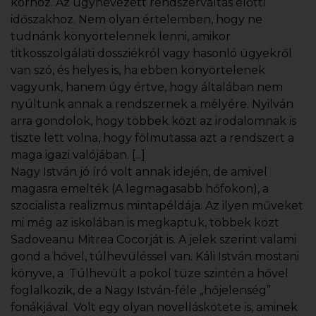
korhoz. Az úgynevezett rendszerváltás előtti
időszakhoz. Nem olyan értelemben, hogy ne
tudnánk könyörtelennek lenni, amikor
titkosszolgálati dossziékról vagy hasonló ügyekről
van szó, és helyes is, ha ebben könyörtelenek
vagyunk, hanem úgy értve, hogy általában nem
nyúltunk annak a rendszernek a mélyére. Nyilván
arra gondolok, hogy többek közt az irodalomnak is
tiszte lett volna, hogy fölmutassa azt a rendszert a
maga igazi valójában. [...]
Nagy István jó író volt annak idején, de amivel
magasra emelték (A legmagasabb hőfokon), a
szocialista realizmus mintapéldája. Az ilyen műveket
mi még az iskolában is megkaptuk, többek közt
Sadoveanu Mitrea Cocorját is. A jelek szerint valami
gond a hővel, túlhevüléssel van. Káli István mostani
könyve, a Túlhevült a pokol tüze szintén a hővel
foglalkozik, de a Nagy István-féle „hőjelenség”
fonákjával. Volt egy olyan novelláskötete is, aminek