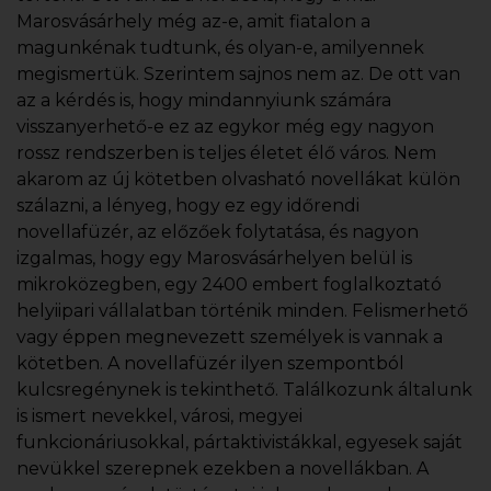
Marosvásárhely még az-e, amit fiatalon a
magunkénak tudtunk, és olyan-e, amilyennek
megismertük. Szerintem sajnos nem az. De ott van
az a kérdés is, hogy mindannyiunk számára
visszanyerhető-e ez az egykor még egy nagyon
rossz rendszerben is teljes életet élő város. Nem
akarom az új kötetben olvasható novellákat külön
szálazni, a lényeg, hogy ez egy időrendi
novellafüzér, az előzőek folytatása, és nagyon
izgalmas, hogy egy Marosvásárhelyen belül is
mikroközegben, egy 2400 embert foglalkoztató
helyiipari vállalatban történik minden. Felismerhető
vagy éppen megnevezett személyek is vannak a
kötetben. A novellafüzér ilyen szempontból
kulcsregénynek is tekinthető. Találkozunk általunk
is ismert nevekkel, városi, megyei
funkcionáriusokkal, pártaktivistákkal, egyesek saját
nevükkel szerepnek ezekben a novellákban. A