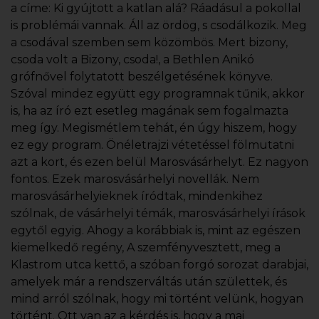
a címe: Ki gyújtott a katlan alá? Ráadásul a pokollal
is problémái vannak. Áll az ördög, s csodálkozik. Meg
a csodával szemben sem közömbös. Mert bizony,
csoda volt a Bizony, csoda!, a Bethlen Anikó
grófnővel folytatott beszélgetésének könyve.
Szóval mindez együtt egy programnak tűnik, akkor
is, ha az író ezt esetleg magának sem fogalmazta
meg így. Megismétlem tehát, én úgy hiszem, hogy
ez egy program. Önéletrajzi vétetéssel fölmutatni
azt a kort, és ezen belül Marosvásárhelyt. Ez nagyon
fontos. Ezek marosvásárhelyi novellák. Nem
marosvásárhelyieknek íródtak, mindenkihez
szólnak, de vásárhelyi témák, marosvásárhelyi írások
egytől egyig. Ahogy a korábbiak is, mint az egészen
kiemelkedő regény, A szemfényvesztett, meg a
Klastrom utca kettő, a szóban forgó sorozat darabjai,
amelyek már a rendszerváltás után születtek, és
mind arról szólnak, hogy mi történt velünk, hogyan
történt. Ott van az a kérdés is, hogy a mai