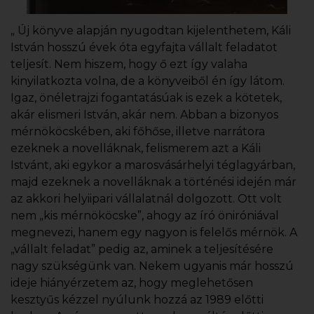
„ Új könyve alapján nyugodtan kijelenthetem, Káli
István hosszú évek óta egyfajta vállalt feladatot
teljesít. Nem hiszem, hogy ő ezt így valaha
kinyilatkozta volna, de a könyveiből én így látom.
Igaz, önéletrajzi fogantatásúak is ezek a kötetek,
akár elismeri István, akár nem. Abban a bizonyos
mérnököcskében, aki főhőse, illetve narrátora
ezeknek a novelláknak, felismerem azt a Káli
Istvánt, aki egykor a marosvásárhelyi téglagyárban,
majd ezeknek a novelláknak a történési idején már
az akkori helyiipari vállalatnál dolgozott. Ott volt
nem „kis mérnököcske”, ahogy az író öniróniával
megnevezi, hanem egy nagyon is felelős mérnök. A
„vállalt feladat” pedig az, aminek a teljesítésére
nagy szükségünk van. Nekem ugyanis már hosszú
ideje hiányérzetem az, hogy meglehetősen
kesztyűs kézzel nyúlunk hozzá az 1989 előtti