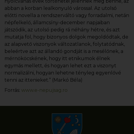
nyolcvanas évek történetei jelennek meg benne, az
abban a korban lealkonyuló várossal. Az utolsó
előtti novella a rendszerváltó vagy forradalmi, netán
népfelkelő, államcsíny-december napjaiban
játszódik, az utolsó pedig rá néhány hétre, és azt
mutatja föl, hogy bizonyos dolgok megoldódtak, de
az alapvető viszonyok változatlanok, folytatódnak,
beleértve azt az állandó gondját is a mesélőnek, a
mérnököcskének, hogy itt etnikumok élnek
egymás mellett, és hogyan lehet ezt a viszonyt
normalizálni, hogyan lehetne tényleg egyenlővé
tenni az ittenieket.” (Markó Béla)
Forrás:
www.e-nepujsag.ro