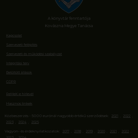
A könyvtár fenntartója
Kovászna Megye Tanácsa
Kapcsolat
Szervezeti felépítés
Szervezeti és működési szabályzat
Integritási terv
Betöltött állások
GDPR
ReMeK-e hírlevél
Hasznos linkek
Közbeszerzés - 5000 eurónál nagyobb értékű szerződések:
,
,
2021
2022
,
,
2023
2024
2025
Vagyon- és érdeknyilatkozatok:
,
,
,
,
,
,
2017
2018
2019
2020
2021
2022
,
2023
2024