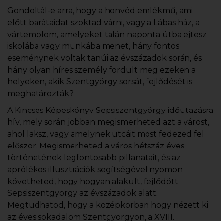
Gondoltál-e arra, hogy a honvéd emlékmű, ami
előtt barátaidat szoktad várni, vagy a Lábas ház, a
vártemplom, amelyeket talán naponta útba ejtesz
iskolába vagy munkába menet, hány fontos
eseménynek voltak tanúi az évszázadok során, és
hány olyan híres személy fordult meg ezeken a
helyeken, akik Szentgyörgy sorsát, fejlődését is
meghatározták?
A Kincses Képeskönyv Sepsiszentgyörgy időutazásra
hív, mely során jobban megismerheted azt a várost,
ahol laksz, vagy amelynek utcáit most fedezed fel
először. Megismerheted a város hétszáz éves
történetének legfontosabb pillanatait, és az
aprólékos illusztrációk segítségével nyomon
követheted, hogy hogyan alakult, fejlődött
Sepsiszentgyörgy az évszázadok alatt.
Megtudhatod, hogy a középkorban hogy nézett ki
az éves sokadalom Szentgyörgyön, a XVIII.