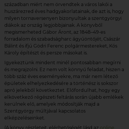
században miért nem örvendtek a város lakói a
huszárezred éves hadgyakorlatainak, de azt is, hogy
milyen tornaversenyen bizonyultak a szentgyörgyi
diákok az ország legjobbjainak. A könyvből
megismerheted Gábor Áront, az 1848–49-es
forradalom és szabadságharc ágyúöntőjét, Császár
Bálint és ifjú Gödri Ferenc polgármestereket, Kós
Károly építészt és persze másokat is.
Igyekeztünk mindent minél pontosabban megírni
és megrajzolni. Ez nem volt könnyű feladat, hiszen a
több száz éves eseményekre, ma már nem létező
épületek elhelyezkedésére a történész is sokszor
apró jelekből következtet. Előfordulhat, hogy egy
elkövetkező régészeti feltárás során újabb emlékek
kerülnek elő, amelyek módosítják majd a
Szentgyörgy múltjával kapcsolatos
elképzeléseinket.
(A könyv részleteit, elérhetőségét lásd az
online