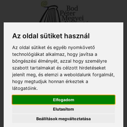
+40 267 351 609 - titkárság
biblio@kmkt.ro
Az oldal sütiket használ
+40 267 312 133 - kölcsönző
kolcsonzo@kmkt.ro
+40 267 311 927 - fiókkönyvtár
filiala@kmkt.ro
Az oldal sütiket és egyéb nyomkövető
OLVASÓI FIÓK
technológiákat alkalmaz, hogy javítsa a
böngészési élményét, azzal hogy személyre
Tog
RO
EN
szabott tartalmakat és célzott hirdetéseket
navi
jelenít meg, és elemzi a weboldalunk forgalmát,
hogy megtudjuk honnan érkeztek a
látogatóink.
Itt vagy:
»
Szolgáltatások
»
Helytörténet
» Kincses Képeskönyv:
Sepsiszentgyörgy
Elfogadom
Kincses Képeskönyv:
Elutasítom
Sepsiszentgyörgy
Beállítások megváltoztatása