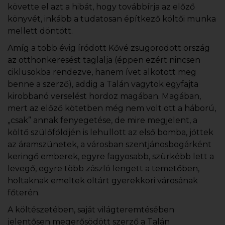
követte el azt a hibát, hogy továbbírja az előző
könyvét, inkább a tudatosan építkező költői munka
mellett döntött.
Amíg a több évig íródott Kővé zsugorodott ország
az otthonkeresést taglalja (éppen ezért nincsen
ciklusokba rendezve, hanem ívet alkotott meg
benne a szerző), addig a Talán vagytok egyfajta
kirobbanó verselést hordoz magában. Magában,
mert az előző kötetben még nem volt ott a háború,
„csak” annak fenyegetése, de mire megjelent, a
költő szülőföldjén is lehullott az első bomba, jöttek
az áramszünetek, a városban szentjánosbogárként
keringő emberek, egyre fagyosabb, szürkébb lett a
levegő, egyre több zászló lengett a temetőben,
holtaknak emeltek oltárt gyerekkori városának
főterén.
A költészetében, saját világteremtésében
jelentősen megerősödött szerző a Talán