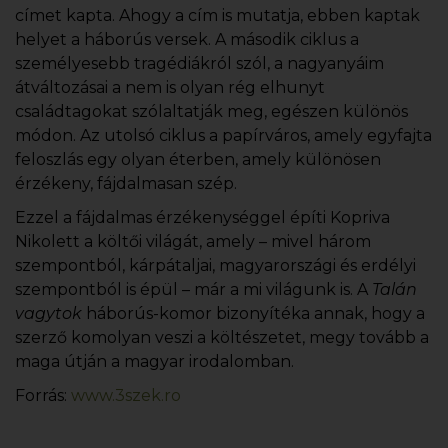
címet kapta. Ahogy a cím is mutatja, ebben kaptak
helyet a háborús versek. A második ciklus a
személyesebb tragédiákról szól, a nagy­anyáim
átváltozásai a nem is olyan rég elhunyt
családtagokat szólaltatják meg, egészen különös
módon. Az utolsó ciklus a papírváros, amely egyfajta
feloszlás egy olyan éterben, amely különösen
érzékeny, fájdalmasan szép.
Ezzel a fájdalmas érzékenységgel építi Kopriva
Nikolett a költői világát, amely – mivel három
szempontból, kárpátaljai, magyarországi és erdélyi
szempontból is épül – már a mi világunk is. A
Talán
vagytok
háborús-komor bizonyítéka annak, hogy a
szerző komolyan veszi a költészetet, megy tovább a
maga útján a magyar irodalomban.
Forrás:
www.3szek.ro