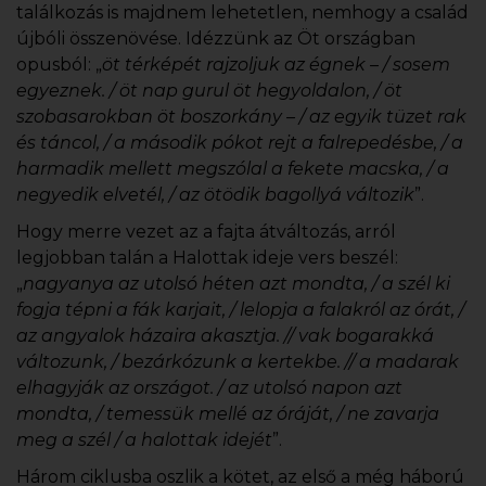
találkozás is majdnem lehetetlen, nemhogy a család
újbóli összenövése. Idézzünk az Öt országban
opusból: „
öt térképét rajzoljuk az égnek – / sosem
egyeznek. / öt nap gurul öt hegyoldalon, / öt
szobasarokban öt boszorkány – / az egyik tüzet rak
és táncol, / a második pókot rejt a falrepedésbe, / a
harmadik mellett megszólal a fekete macska, / a
negyedik elvetél, / az ötödik bagollyá változik
”.
Hogy merre vezet az a fajta átváltozás, arról
legjobban talán a Halottak ideje vers beszél:
„
nagyanya az utolsó héten azt mondta, / a szél ki
fogja tépni a fák karjait, / lelopja a falakról az órát, /
az angyalok házaira akasztja. // vak bogarakká
változunk, / bezárkózunk a kertekbe. // a madarak
elhagyják az országot. / az utolsó napon azt
mondta, / temessük mellé az óráját, / ne zavarja
meg a szél / a halottak idejét
”.
Három ciklusba oszlik a kötet, az első a még háború