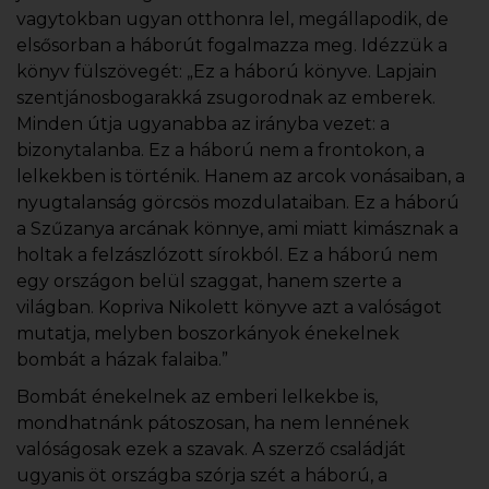
vagytokban ugyan otthonra lel, megállapodik, de
elsősorban a háborút fogalmazza meg. Idézzük a
könyv fülszövegét: „Ez a háború könyve. Lapjain
szentjánosbogarakká zsugorodnak az emberek.
Minden útja ugyanabba az irányba vezet: a
bizonytalanba. Ez a háború nem a frontokon, a
lelkekben is történik. Hanem az arcok vonásaiban, a
nyugtalanság görcsös mozdulataiban. Ez a háború
a Szűzanya arcának könnye, ami miatt kimásznak a
holtak a felzászlózott sírokból. Ez a háború nem
egy országon belül szaggat, hanem szerte a
világban. Kopriva Nikolett könyve azt a valóságot
mutatja, melyben boszorkányok énekelnek
bombát a házak falaiba.”
Bombát énekelnek az emberi lelkekbe is,
mondhatnánk pátoszosan, ha nem lennének
valóságosak ezek a szavak. A szerző családját
ugyanis öt országba szórja szét a háború, a