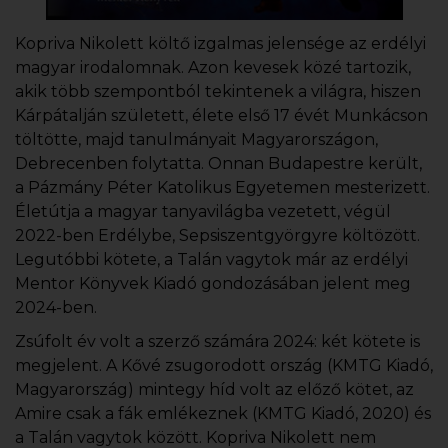
Kopriva Nikolett költő izgalmas jelensége az erdélyi
magyar irodalomnak. Azon kevesek közé tartozik,
akik több szempontból tekintenek a világra, hiszen
Kárpátalján született, élete első 17 évét Munkácson
töltötte, majd tanulmányait Magyarországon,
Debrecenben folytatta. Onnan Budapestre került,
a Pázmány Péter Katolikus Egyetemen mesterizett.
Életútja a magyar tanyavilágba vezetett, végül
2022-ben Erdélybe, Sepsiszentgyörgyre költözött.
Legutóbbi kötete, a Talán vagytok már az erdélyi
Mentor Könyvek Kiadó gondozásában jelent meg
2024-ben.
Zsúfolt év volt a szerző számára 2024: két kötete is
megjelent. A Kővé zsugorodott ország (KMTG Kiadó,
Magyarország) mintegy híd volt az előző kötet, az
Amire csak a fák emlékeznek (KMTG Kiadó, 2020) és
a Talán vagytok között. Kopriva Nikolett nem