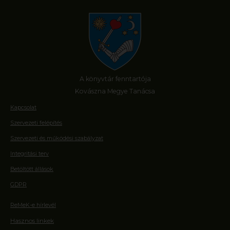
A könyvtár fenntartója
Kovászna Megye Tanácsa
Kapcsolat
Szervezeti felépítés
Szervezeti és működési szabályzat
Integritási terv
Betöltött állások
GDPR
ReMeK-e hírlevél
Hasznos linkek