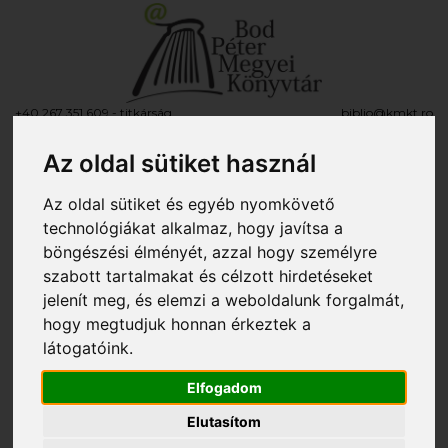
+40 267 351 609 - titkárság
biblio@kmkt.ro
+40 267 312 133 - kölcsönző
kolcsonzo@kmkt.ro
+40 267 311 927 - fiókkönyvtár
filiala@kmkt.ro
Az oldal sütiket használ
OLVASÓI FIÓK
Az oldal sütiket és egyéb nyomkövető
Tog
RO
EN
technológiákat alkalmaz, hogy javítsa a
navi
böngészési élményét, azzal hogy személyre
szabott tartalmakat és célzott hirdetéseket
jelenít meg, és elemzi a weboldalunk forgalmát,
Itt vagy:
»
Könyvajánló
»
Az Olvasóterem ajánlja
» Kopriva Nikolett: Talán
hogy megtudjuk honnan érkeztek a
vagytok
látogatóink.
Kopriva Nikolett: Talán vagytok
Elfogadom
2025. május 20., kedd
Elutasítom