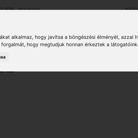
1 609 - titkárság
bibl
2 133 - kölcsönző
kolcsonz
1 927 - fiókkönyvtár
fili
kat alkalmaz, hogy javítsa a böngészési élményét, azzal 
OLVASÓI FIÓK
k forgalmát, hogy megtudjuk honnan érkeztek a látogatóink
ása
ri
Hírek
Rendezvények
Köny
artás