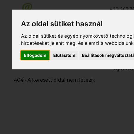
+40 267 35
+40 267 31
Az oldal sütiket használ
+40 267 31
Az oldal sütiket és egyéb nyomkövető technológiá
hirdetéseket jelenít meg, és elemzi a weboldalun
Elfogadom
Elutasítom
Beállítások megváltoztat
Rólunk
Szolgáltatások
Nyá
nyitvat
404 - A keresett oldal nem létezik