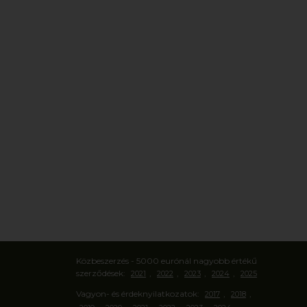
Közbeszerzés - 5000 eurónál nagyobb értékű
szerződések:
,
,
,
,
2021
2022
2023
2024
2025
Vagyon- és érdeknyilatkozatok:
,
,
2017
2018