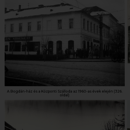
A Bogdán-ház és a Központi Szálloda az 1960-as évek elején (326.
oldal)