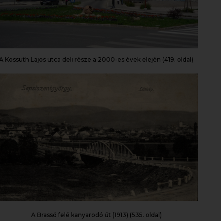
A Kossuth Lajos utca deli része a 2000-es évek elején (419. oldal)
A Brassó felé kanyarodó út (1913) (535. oldal)