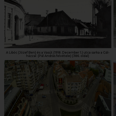
A Libóc (Józef Ben) és a Vasút (1918. December 1.) utca sarka a Gál-
házzal (Pál András felvétele) (386. oldal)