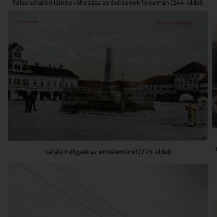
Felső sétatéri látkép változása az évtizedek folyamán (244. oldal)
Sétáló hölgyek az emlékműnél (279. oldal)