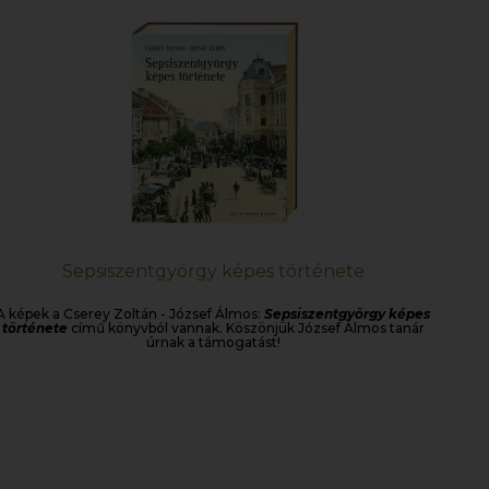
Sepsiszentgyörgy képes története
A képek a Cserey Zoltán - József Álmos:
Sepsiszentgyörgy képes
története
című könyvból vannak. Köszönjük József Álmos tanár
úrnak a támogatást!