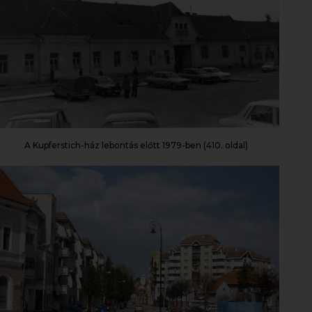
A Kupferstich-ház lebontás előtt 1979-ben (410. oldal)