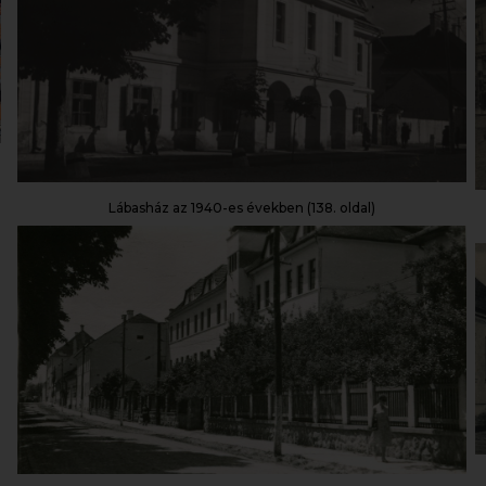
Lábasház az 1940-es években (138. oldal)