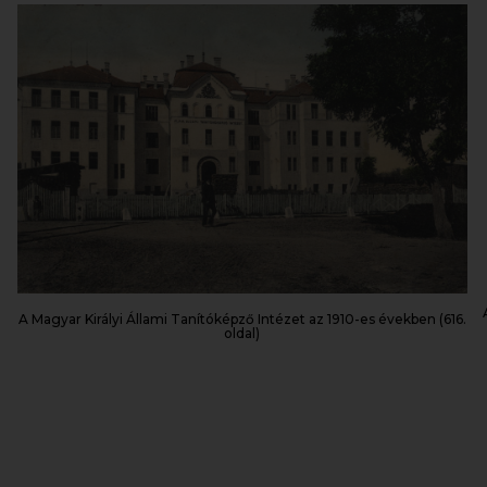
A Magyar Királyi Állami Tanítóképző Intézet az 1910-es években (616.
oldal)