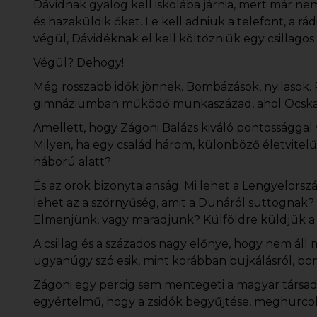
Dávidnak gyalog kell iskolába járnia, mert már nem
és hazaküldik őket. Le kell adniuk a telefont, a 
végül, Dávidéknak el kell költözniük egy csillagos
Végül? Dehogy!
Még rosszabb idők jönnek. Bombázások, nyilasok. P
gimnáziumban működő munkaszázad, ahol Ocskay
Amellett, hogy Zágoni Balázs kiváló pontossággal 
Milyen, ha egy család három, különböző életvitelű
háború alatt?
És az örök bizonytalanság. Mi lehet a Lengyelorszá
lehet az a szörnyűség, amit a Dunáról suttognak? 
Elmenjünk, vagy maradjunk? Külföldre küldjük a g
A csillag és a százados nagy előnye, hogy nem áll 
ugyanúgy szó esik, mint korábban bujkálásról, bo
Zágoni egy percig sem mentegeti a magyar társada
egyértelmű, hogy a zsidók begyűjtése, meghurcolá