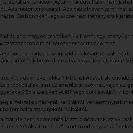
 utazhat a villamoson. Aztán már egyáltalán nem járhat 
rádiót, Apa motorkerékpárját. Apa már álnéven sem írhat 
 házba. Családonként egy szoba, napi néhány óra kijárássa
adlás, ahol nagyon csendben kell lenni; egy iszonyúan zs
 százados több mint kétezer embert védelmez.
veszi sorra a magyarországi zsidó holokauszt szakaszait
 ága zsúfolódik be a csillagos ház egyetlen lakásába? M
gba vitt vidéki rokonokkal? Mi lehet Apával, aki egy ide
És a röpcédulák, amit az amerikaiak szórnak, vajon az i
yereket? Jó a svéd védlevél? Vagy csak a svájci? Mikor
meg a "felszabadítás"-nál. Karórákról, vénasszonynak masz
mba rombolta otthonokról, holtakról.
lmat, de nem is démonizálja azt. A németek, az SS, csa
sa és a "séták a Dunához" mind-mind a nyilasok felelős