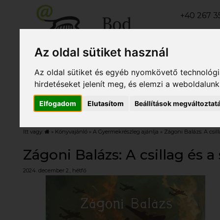
+40 267 35
+40 267 31
+40 267 31
Az oldal sütiket használ
Az oldal sütiket és egyéb nyomkövető technológiá
hirdetéseket jelenít meg, és elemzi a weboldalun
Rólunk
Szolgáltatások
Nyá
Elfogadom
Elutasítom
Beállítások megváltoztat
nyitvat
Itt vagy:
»
Könyvajánló
»
A Gyermekrészleg ajánlja
» Zágoni Balázs: A csil
Zágoni Balázs: A csillag és a
2024. december 2., hétfő