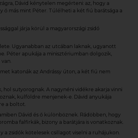
gra, Dávid kénytelen megérteni: az, hogy a
ő más mint Péter. Túlélheti a két fiú barátsága a
sággal járja körül a magyarországi zsidó
élete. Ugyanabban az utcában laknak, ugyanott
be. Péter apukája a minisztériumban dolgozik,
 van.
émet katonák az Andrássy úton, a két fiú nem
, hol sutyorognak. A nagynéni vidékre akarja vinni
tkoznak, külföldre menjenek-e. Dávid anyukája
e a boltot.
, amiben Dávid és ő különböznek. Rádöbben, hogy
romba falfirkák, bizony a barátjára is vonatkoznak.
 a zsidók kötelesek csillagot viselni a ruhájukon.