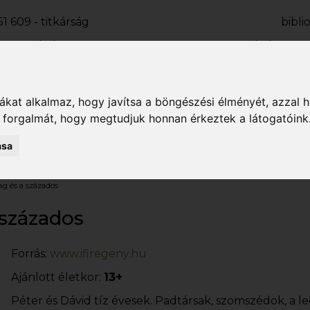
1 609 - titkárság
bibl
2 133 - kölcsönző
kolcsonz
1 927 - fiókkönyvtár
fili
OLVASÓI FIÓK
kat alkalmaz, hogy javítsa a böngészési élményét, azzal 
k forgalmát, hogy megtudjuk honnan érkeztek a látogatóink
ri
Hírek
Rendezvények
Köny
ása
artás
lag és a százados
 százados
Forrás:
www.ifiregeny.hu
Ajánlott életkor:
13+
Péter és Dávid tíz évesek. Padtársak, szomszédok, a