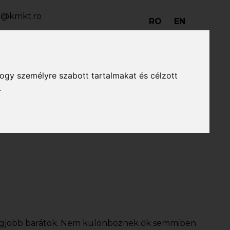
io@kmkt.ro
RO
EN
o@kmkt.ro
ala@kmkt.ro
hogy személyre szabott tartalmakat és célzott
.
vajánló
Könyvadományozás
SepsiBook
 legjobb barátok. Nem különböznek ők semmiben.