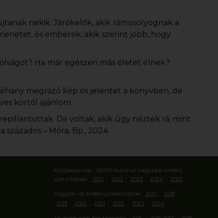
jtanak nekik. Járókelők, akik rámosolyognak a
ű menetet, és emberek, akik szerint jobb, hogy
ávolságot? Ha már egészen más életet élnek?
néhány megrázó kép és jelentet a könyvben, de
ves kortól ajánlom.
epillantottak. De voltak, akik úgy néztek rá, mint
 a százados – Móra, Bp., 2024
Közbeszerzés - 5000 eurónál nagyobb értékű
szerződések:
,
,
,
,
2021
2022
2023
2024
2025
Vagyon- és érdeknyilatkozatok:
,
,
2017
2018
,
,
,
,
,
2019
2020
2021
2022
2023
2024
Tevékenységi beszámolók:
,
,