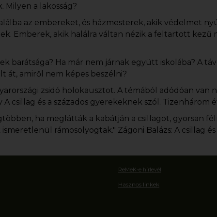
. Milyen a lakosság?
lálba az embereket, és házmesterek, akik védelmet nyú
ötnek. Emberek, akik halálra váltan nézik a feltartott kez
ekek barátsága? Ha már nem járnak együtt iskolába? A t
élt át, amiről nem képes beszélni?
yarországi zsidó holokausztot. A témából adódóan van 
y A csillag és a százados gyerekeknek szól. Tizenhárom é
többen, ha meglátták a kabátján a csillagot, gyorsan félr
 ismeretlenül rámosolyogtak." Zágoni Balázs: A csillag és
ReMeK-e hírlevél
Hasznos linkek