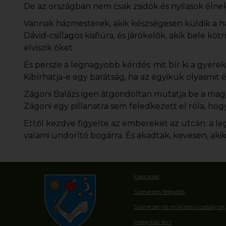
De az országban nem csak zsidók és nyilasok élnek
Vannak házmesterek, akik készségesen küldik a ha
Dávid-csillagos kisfiúra, és járókelők, akik bele k
elviszik őket.
És persze a legnagyobb kérdés: mit bír ki a gyer
Kibírhatja-e egy barátság, ha az egyikük olyasmit 
Zágoni Balázs igen átgondoltan mutatja be a mag
Zágoni egy pillanatra sem feledkezett el róla, hog
Ettől kezdve figyelte az embereket az utcán: a leg
valami undorító bogárra. És akadtak, kevesen, akik
Kapcsolat
Szervezeti felépítés
Szervezeti és működési szabályzat
Integritási terv