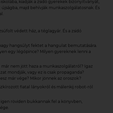
iskolába, kiadják a zsidó gyerekek bizonyítványát,
az újságba, majd behívják munkaszolgálatosnak. És
l.
úfolt védett ház, a téglagyár. És a zsidó
, nagy hangsúlyt fektet a hangulat bemutatására.
ilyen egy légópince? Milyen gyereknek lenni a
je már nem jött haza a munkaszolgálatról? Igaz
gazat mondják, vagy ez is csak propaganda?
 lesz már vége? Mikor jönnek az oroszok?
kírozott fiatal lányokról és málenkij robot-ról
k igen röviden bukkannak fel a könyvben,
sége.