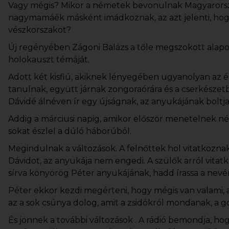
Vagy mégis? Mikor a németek bevonulnak Magyarorszá
nagymamáék másként imádkoznak, az azt jelenti, hogy 
vészkorszakot?
Új regényében Zágoni Balázs a tőle megszokott alapos
holokauszt témáját.
Adott két kisfiú, akiknek lényegében ugyanolyan az 
tanulnak, együtt járnak zongoraórára és a cserkészet
Dávidé álnéven ír egy újságnak, az anyukájának boltja
Addig a márciusi napig, amikor először menetelnek n
sokat észlel a dúló háborúból.
Megindulnak a változások. A felnőttek hol vitatkoznak
Dávidot, az anyukája nem engedi. A szülők arról vita
sírva könyörög Péter anyukájának, hadd írassa a nevér
Péter ekkor kezdi megérteni, hogy mégis van valami
az a sok csúnya dolog, amit a zsidókról mondanak, a go
És jönnek a további változások . A rádió bemondja, hogy