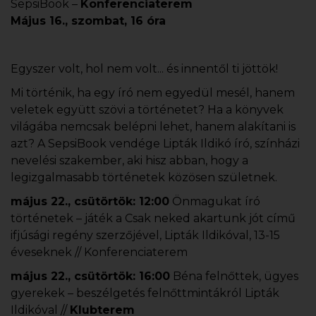
SepsiBook –
Konferenciaterem
Május 16., szombat, 16 óra
Egyszer volt, hol nem volt... és innentől ti jöttök!
Mi történik, ha egy író nem egyedül mesél, hanem
veletek együtt szövi a történetet? Ha a könyvek
világába nemcsak belépni lehet, hanem alakítani is
azt? A SepsiBook vendége Lipták Ildikó író, színházi
nevelési szakember, aki hisz abban, hogy a
legizgalmasabb történetek közösen születnek.
május 22., csütörtök: 12:00
Önmagukat író
történetek – játék a Csak neked akartunk jót című
ifjúsági regény szerzőjével, Lipták Ildikóval, 13-15
éveseknek // Konferenciaterem
május 22., csütörtök: 16:00
Béna felnőttek, ügyes
gyerekek – beszélgetés felnőttmintákról Lipták
Ildikóval //
Klubterem