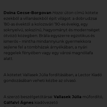
Doina Gecse-Borgovan
Haza: úton
című kötete
ezekből a villanásokból épít világot: a dobrudzsai
’80-as évektől a kolozsvári ’90-es évekig, egy
soknyelvű, sokszínű, hagyományt és modernséget
ötvöző közegben. Brăila egyszerre egzotikus és
ismerős – mintha mindannyiunk gyermekkora
sejlene fel a tömbházak árnyékában, a nyári
reggelek fényében vagy egy városi magnóliafa
alatt.
A kötetet Vallasek Júlia fordításában, a Lector Kiadó
gondozásában veheti kézbe az olvasó.
A szerző beszélgetőtársai:
Vallasek Júlia
műfordító,
Gálfalvi Ágnes
kiadóvezető