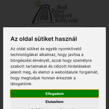
+40 267 351 609 - titkárság
biblio@kmkt.ro
+40 267 312 133 - kölcsönző
kolcsonzo@kmkt.ro
+40 267 311 927 - fiókkönyvtár
filiala@kmkt.ro
Az oldal sütiket használ
OLVASÓI FIÓK
Az oldal sütiket és egyéb nyomkövető
Tog
RO
EN
technológiákat alkalmaz, hogy javítsa a
navi
böngészési élményét, azzal hogy személyre
szabott tartalmakat és célzott hirdetéseket
jelenít meg, és elemzi a weboldalunk forgalmát,
Itt vagy:
»
SepsiBook
»
SepsiBook 5 - 2026
»
Május 16., szombat
» Doina Gecse-
hogy megtudjuk honnan érkeztek a
Borgovan
látogatóink.
Doina Gecse-Borgovan
Elfogadom
2026. április 17., péntek
Elutasítom