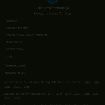
A könyvtár fenntartója
Kovászna Megye Tanácsa
Kapcsolat
Szervezeti felépítés
Szervezeti és működési szabályzat
Integritási terv
Betöltött állások
GDPR
ReMeK-e hírlevél
Hasznos linkek
Közbeszerzés - 5000 eurónál nagyobb értékű szerződések:
,
,
2021
2022
,
,
2023
2024
2025
Vagyon- és érdeknyilatkozatok:
,
,
,
,
,
,
2017
2018
2019
2020
2021
2022
,
2023
2024