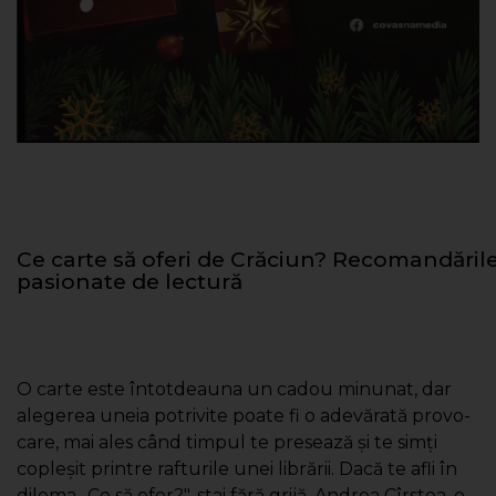
Ce carte să oferi de Crăciun? Recomandăril
pasionate de lectură
O carte este întotdeauna un cadou minunat, dar
alegerea uneia potrivite poate fi o adevărată provo­
care, mai ales când timpul te presează şi te simţi
copleşit printre rafturile unei librării. Dacă te afli în
dilema „Ce să ofer?", stai fără grijă. Andrea Cîrstea, o