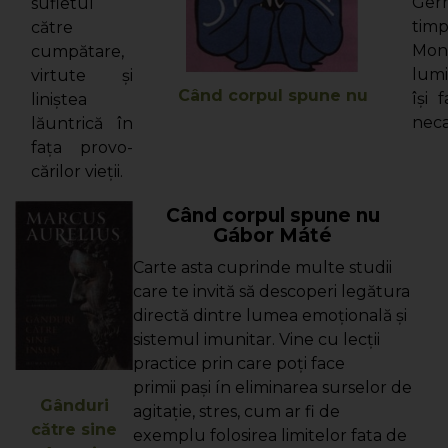
Germ
sufletul
tim
către
Mon
cumpătare,
lumi
virtute şi
Când corpul spune nu
îşi 
liniştea
neca
lăuntrică în
faţa provo­
cărilor vieţii.
Când corpul spune nu
Gábor Máté
Carte asta cuprinde multe studii
care te invită să descoperi legă­tura
directă dintre lumea emoţio­nală şi
sistemul imunitar. Vine cu lecţii
practice prin care poţi face
primii pași ín eliminarea surselor de
Gânduri
agitaţie, stres, cum ar fi de
către sine
exemplu folosirea limitelor fata de