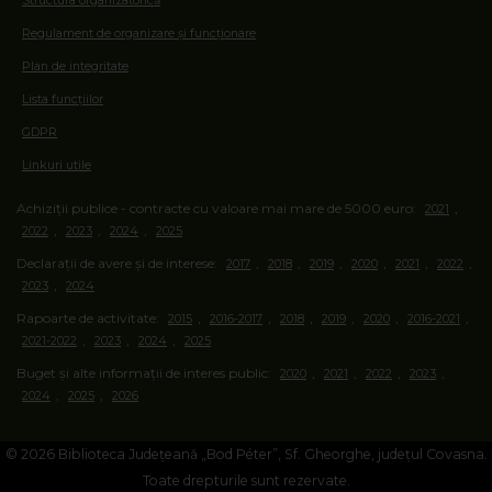
Structura organizatorică
Regulament de organizare și funcționare
Plan de integritate
Lista funcțiilor
GDPR
Linkuri utile
Achiziții publice - contracte cu valoare mai mare de 5000 euro:
,
2021
,
,
,
2022
2023
2024
2025
Declarații de avere și de interese:
,
,
,
,
,
,
2017
2018
2019
2020
2021
2022
,
2023
2024
Rapoarte de activitate:
,
,
,
,
,
,
2015
2016-2017
2018
2019
2020
2016-2021
,
,
,
2021-2022
2023
2024
2025
Buget și alte informații de interes public:
,
,
,
,
2020
2021
2022
2023
,
,
2024
2025
2026
© 2026 Biblioteca Județeană „Bod Péter”, Sf. Gheorghe, județul Covasna.
Toate drepturile sunt rezervate.