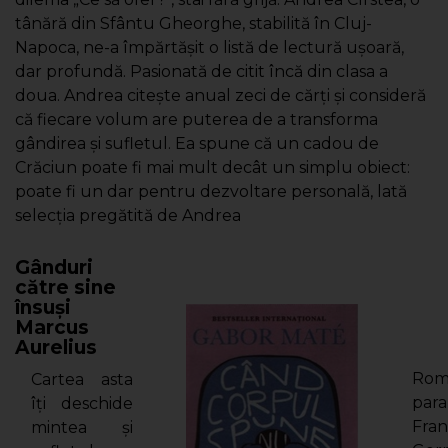
tânără din Sfântu Gheorghe, stabilită în Cluj-
Napoca, ne-a împărtăşit o listă de lectură uşoară,
dar profundă. Pasionată de citit încă din clasa a
doua. Andrea citeşte anual zeci de cărţi şi consideră
că fiecare volum are puterea de a transforma
gândirea şi sufletul. Ea spune că un cadou de
Crăciun poate fi mai mult decât un simplu obiect:
poate fi un dar pentru dezvoltare personală, lată
selecţia pregătită de Andrea
Gânduri
către sine
însuşi
Marcus
Aurelius
Rom
Cartea asta
para
îţi deschide
Fra
mintea şi