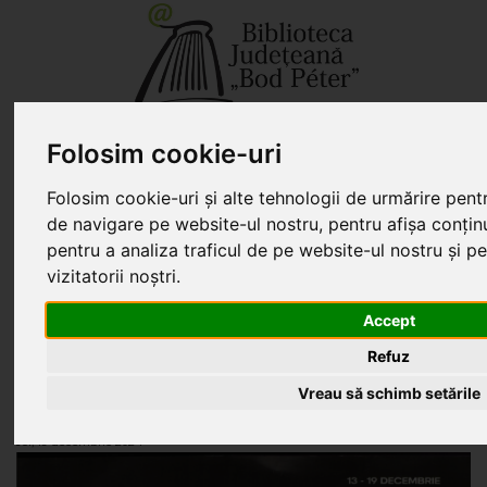
+40 267 351 609 - secretariat
biblio@kmkt.ro
+40 267 312 133 - împrumut
kolcsonzo@kmkt.ro
Folosim cookie-uri
+40 267 311 927 - filiala
filiala@kmkt.ro
CONT DE CITITOR
Folosim cookie-uri și alte tehnologii de urmărire pent
de navigare pe website-ul nostru, pentru afișa conțin
Tog
HU
EN
pentru a analiza traficul de pe website-ul nostru și p
navi
vizitatorii noștri.
Accept
Sunteți aici:
»
Merită citit
»
Recomandarea Sălii de lectură
» Ce carte să oferi
Refuz
de Crăciun?
Vreau să schimb setările
Ce carte să oferi de Crăciun?
Joi, 19 decembrie 2024