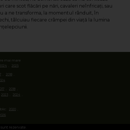
are scot flăcări pe nări, cavaleri neînfricaţi, sau
tru a ne transforma, la momentul rânduit, în
echi, tâlcuiau fiecare crâmpei din viaţă la lumina
nţelepciunii.
oare mai mare
,
2024
2025
,
,
7
2018
024
,
,
017
2018
,
,
2023
2024
blic:
,
2020
2026
 sunt rezervate.