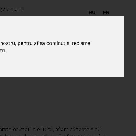
io@kmkt.ro
HU
EN
o@kmkt.ro
ala@kmkt.ro
nostru, pentru afișa conținut și reclame
ri.
ă citit
Donații de
SepsiBook
carte
telor istorii ale lumii, aflăm că toate s-au