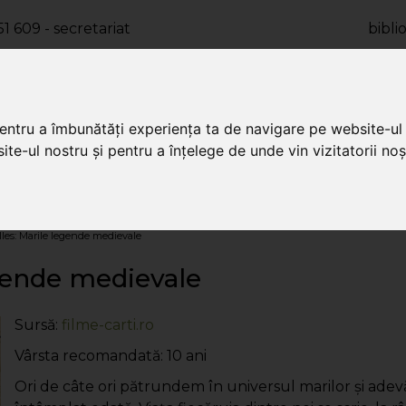
1 609 - secretariat
bibl
12 133 - împrumut
kolcsonz
 927 - filiala
fili
CONT DE CITITOR
pentru a îmbunătăți experiența ta de navigare pe website-ul 
te-ul nostru și pentru a înțelege de unde vin vizitatorii noșt
 vară
Știri
Evenimente
Merit
lles: Marile legende medievale
egende medievale
Sursă:
filme-carti.ro
Vârsta recomandată: 10 ani
Ori de câte ori pătrundem în universul marilor și adevăra