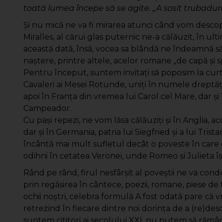
toată lumea începe să se agite. „A sosit trubadurul!
Şi nu mică ne va fi mirarea atunci când vom descop
Miralles, al cărui glas puternic ne-a călăuzit, în ul
această dată, însă, vocea sa blândă ne îndeamnă 
naştere, printre altele, acelor romane „de capă şi sp
Pentru început, suntem invitaţi să poposim la curtea
Cavaleri ai Mesei Rotunde, uniţi în numele dreptăţii,
apoi în Franţa din vremea lui Carol cel Mare, dar şi 
Campeador.
Cu paşi repezi, ne vom lăsa călăuziţi şi în Anglia,
dar şi în Germania, patria lui Siegfried şi a lui Tris
încântă mai mult sufletul decât o poveste în care 
odihni în cetatea Veronei, unde Romeo şi Julieta îşi
Rând pe rând, firul nesfârşit al poveştii ne va c
prin regăsirea în cântece, poezii, romane, piese de t
ochii noştri, celebra formulă A fost odată pare că
retrezind în fiecare dintre noi dorinţa de a (re)desc
suntem cititori ai secolului XXI, nu putem să răm