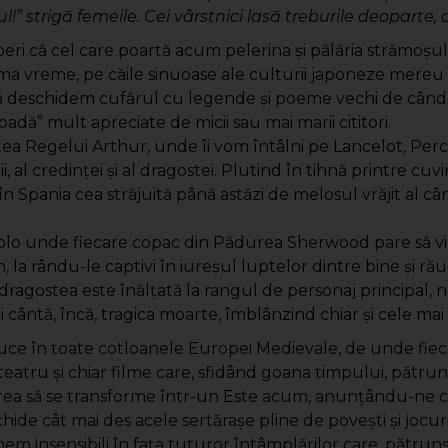
” strigă femeile. Cei vârstnici lasă treburile deoparte, c
eri că cel care poartă acum pelerina şi pălăria strămoşu
tima vreme, pe căile sinuoase ale culturii japoneze mereu a
să deschidem cufărul cu legende şi poeme vechi de când 
adă” mult apreciate de micii sau mai marii cititori.
 Regelui Arthur, unde îi vom întâlni pe Lancelot, Perceval,
 al credinţei şi al dragostei. Plutind în tihnă printre cuvi
în Spania cea străjuită până astăzi de melosul vrăjit al câ
 acolo unde fiecare copac din Pădurea Sherwood pare să vi
tan, la rându-le captivi în iureşul luptelor dintre bine şi r
dragostea este înălţată la rangul de personaj principal,
 cântă, încă, tragica moarte, îmblânzind chiar şi cele mai 
onduce în toate cotloanele Europei Medievale, de unde fi
eatru şi chiar filme care, sfidând goana timpului, pătrund 
 vrea să se transforme într-un Este acum, anunţându-ne c
hide cât mai des acele sertăraşe pline de poveşti şi jocuri
ânem insensibili în faţa tuturor întâmplărilor care, păt