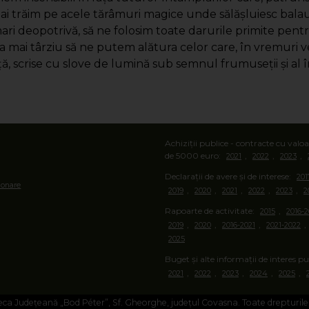
 trăim pe acele tărâmuri magice unde sălăşluiesc balauri c
 mari deopotrivă, să ne folosim toate darurile primite pen
ca mai târziu să ne putem alătura celor care, în vremuri v
ă, scrise cu slove de lumină sub semnul frumuseţii şi al î
Achiziții publice - contracte cu val
de 5000 euro:
,
,
,
2021
2022
2023
Declarații de avere și de interese:
201
ionare
,
,
,
,
,
2019
2020
2021
2022
2023
2
Rapoarte de activitate:
,
2015
2016-2
,
,
,
,
2019
2020
2016-2021
2021-2022
2025
Buget și alte informații de interes pu
,
,
,
,
,
2021
2022
2023
2024
2025
ca Județeană „Bod Péter”, Sf. Gheorghe, județul Covasna. Toate drepturile