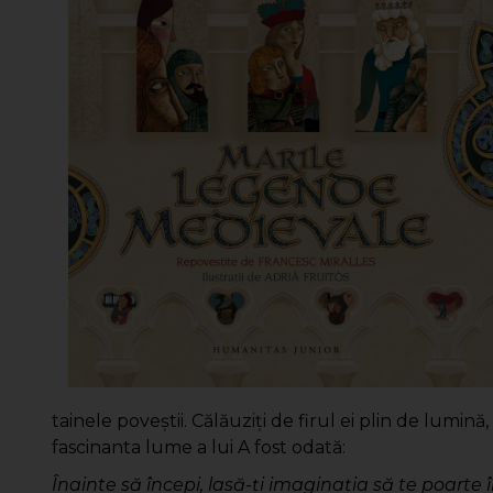
tainele poveştii. Călăuziţi de firul ei plin de lum
fascinanta lume a lui A fost odată:
Înainte să începi, lasă-ţi imaginaţia să te poarte î