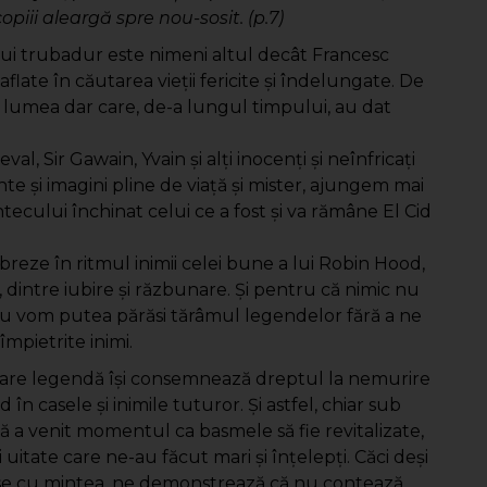
opiii aleargă spre nou-sosit. (p.7)
lui trubadur este nimeni altul decât Francesc
flate în căutarea vieţii fericite şi îndelungate. De
lumea dar care, de-a lungul timpului, au dat
 Sir Gawain, Yvain şi alţi inocenţi şi neînfricaţi
nte şi imagini pline de viaţă şi mister, ajungem mai
ntecului închinat celui ce a fost şi va rămâne El Cid
breze în ritmul inimii celei bune a lui Robin Hood,
ău, dintre iubire şi răzbunare. Şi pentru că nimic nu
 nu vom putea părăsi tărâmul legendelor fără a ne
împietrite inimi.
ecare legendă îşi consemnează dreptul la nemurire
în casele şi inimile tuturor. Şi astfel, chiar sub
ă a venit momentul ca basmele să fie revitalizate,
 uitate care ne-au făcut mari şi înţelepţi. Căci deşi
runse cu mintea, ne demonstrează că nu contează