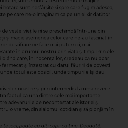
a rândul ei, sub semnul acestei formule magice
ei hotare sunt nesfârșite și spre care fugim adesea,
ste pe care ne-o imaginăm ca pe un elixir dătător
de veste, vieţile ni se preschimbă într-una din
eţii şi magie asemenea celor care ne-au fascinat în
căror descifrare ne face mai puternici, mai
esărate în drumul nostru prin viaţă şi timp. Prin ele
şi blând care, în inocenţa lor, credeau că nu doar
e fermecat şi înzestrat cu darul făuririi de poveşti
unde totul este posibil, unde timpurile îşi dau
rivirilor noastre şi prin intermediul a unsprezece
ra faptul că una dintre cele mai importante
re adevărurile de necontestat ale istoriei şi
ntru o vreme, din slalomul cotidian şi să plonjăm în
 te joci, poate cu alţi copii ca tine. Deodată,