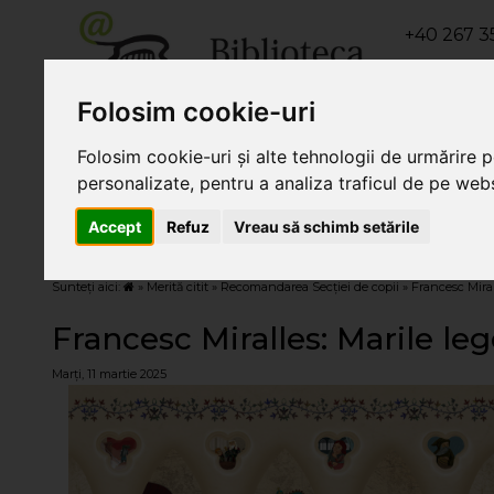
+40 267 35
+40 267 3
Folosim cookie-uri
+40 267 311
Folosim cookie-uri și alte tehnologii de urmărire 
personalizate, pentru a analiza traficul de pe websi
Despre noi
Servicii
Orar de
Accept
Refuz
Vreau să schimb setările
Sunteți aici:
»
Merită citit
»
Recomandarea Secției de copii
» Francesc Mira
Francesc Miralles: Marile l
Marți, 11 martie 2025