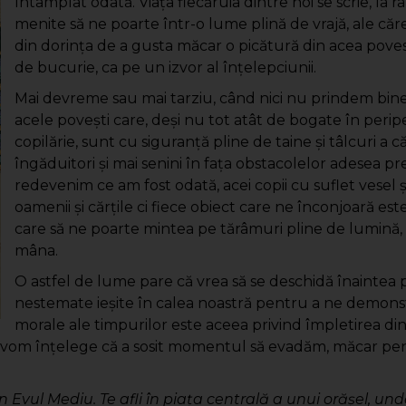
întâmplat odată. Viața fiecăruia dintre noi se scrie, l
menite să ne poarte într-o lume plină de vrajă, ale căr
din dorința de a gusta măcar o picătură din acea pove
de bucurie, ca pe un izvor al înțelepciunii.
Mai devreme sau mai tarziu, când nici nu prindem bine 
acele poveşti care, deşi nu tot atât de bogate în perip
copilărie, sunt cu siguranță pline de taine şi tâlcuri a 
îngăduitori şi mai senini în faţa obstacolelor adesea pr
redevenim ce am fost odată, acei copii cu suflet vesel 
oamenii şi cărţile ci fiece obiect care ne înconjoară est
care să ne poarte mintea pe tărâmuri pline de lumină, 
mâna.
O astfel de lume pare că vrea să se deschidă înaintea p
nestemate ieşite în calea noastră pentru a ne demonst
morale ale timpurilor este aceea privind împletirea dint
ină, vom înţelege că a sosit momentul să evadăm, măcar pe
n Evul Mediu. Te afli în piaţa centrală a unui orăşel, unde