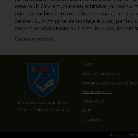
prea mult că vremurile s-au schimbat, iar noi nu mai
prinţese închise în turn; trebuie numai ca, mici şi
cavaleri cu inimi pline de nobleţe şi curaj, pentru 
poveștilor aducătoare de liniște, bucurie și speranț
Catalog online
Contact
Structura organizatorică
Regulament de organizare și funcț
Plan de integritate
Lista funcțiilor
Biblioteca este susținută de
Consiliul Județean Covasna
GDPR
Linkuri utile
© 2026 Bibliote