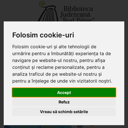
+40 267 351 609 - secretariat
biblio@kmkt.ro
Folosim cookie-uri
+40 267 312 133 - împrumut
kolcsonzo@kmkt.ro
+40 267 311 927 - filiala
filiala@kmkt.ro
Folosim cookie-uri și alte tehnologii de
CONT DE CITITOR
urmărire pentru a îmbunătăți experiența ta de
navigare pe website-ul nostru, pentru afișa
Tog
HU
EN
conținut și reclame personalizate, pentru a
navi
analiza traficul de pe website-ul nostru și
pentru a înțelege de unde vin vizitatorii noștri.
Sunteți aici:
»
Evenimente
» Zilele Sfântu Gheorghe 2026
Accept
Zilele Sfântu Gheorghe 2026
Refuz
Marți, 5 mai 2026
Vreau să schimb setările