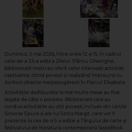
Duminică, 3 mai 2026, între orele 12 și 15, în cadrul
celei de-a 33-a ediții a Zilelor Sfântu Gheorghe,
bibliotecarii noștri au oferit celor interesați activități
captivante, citind povești și realizând împreună cu
doritorii obiecte meșteșugărești în Parcul Elisabeta.
Activitățile desfășurate la mai multe mese au fost
legate de câte o poveste. Bibliotecarii care au
condus activitățile au citit povești, inclusiv din cărțile
Simonei Epure și ale lui Szőcs Margit, care vor fi
prezente la cea de-a 5-a ediție a Târgului de carte și
festivalului de literatură contemporană SepsiBook