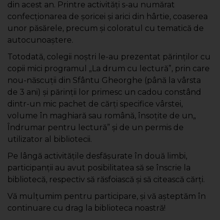
din acest an. Printre activități s-au numărat
confecționarea de șoricei și arici din hârtie, coaserea
unor păsărele, precum și coloratul cu tematică de
autocunoaștere.
Totodată, colegii noștri le-au prezentat părinților cu
copii mici programul „La drum cu lectură”, prin care
nou-născuții din Sfântu Gheorghe (până la vârsta
de 3 ani) și părinții lor primesc un cadou constând
dintr-un mic pachet de cărți specifice vârstei,
volume în maghiară sau română, însoțite de un„
Îndrumar pentru lectură” și de un permis de
utilizator al bibliotecii.
Pe lângă activitățile desfășurate în două limbi,
participanții au avut posibilitatea să se înscrie la
bibliotecă, respectiv să răsfoiască și să citească cărți.
Vă mulțumim pentru participare, și vă așteptăm în
continuare cu drag la biblioteca noastră!