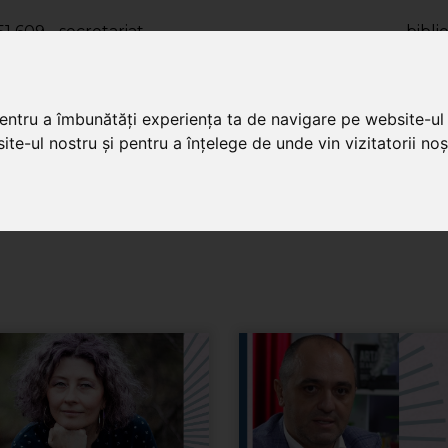
1 609 - secretariat
bibl
12 133 - împrumut
kolcsonz
 927 - filiala
fili
pentru a îmbunătăți experiența ta de navigare pe website-ul 
CONT DE CITITOR
te-ul nostru și pentru a înțelege de unde vin vizitatorii noșt
 vară
Știri
Evenimente
Merit