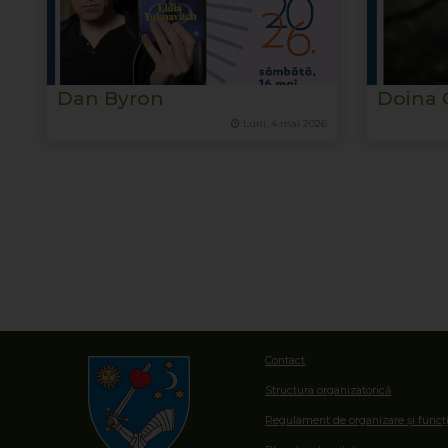
Dan Byron
Doina 
Luni, 4 mai 2026
Contact
Structura organizatorică
Regulament de organizare și funcț