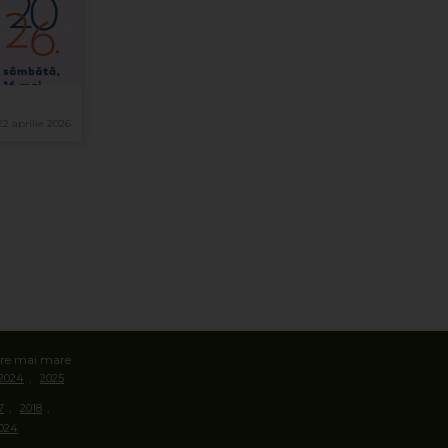
22 aprilie 2026
oare mai mare
,
2024
2025
,
,
7
2018
024