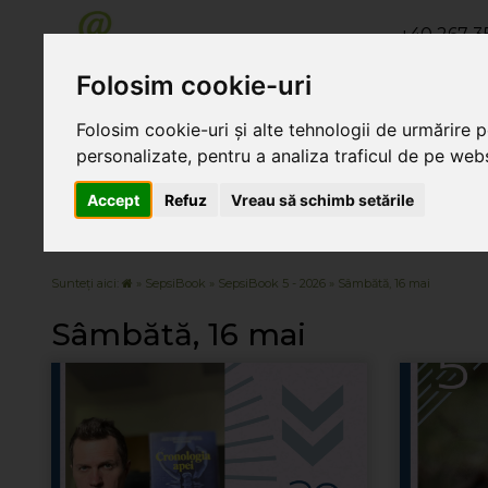
+40 267 35
+40 267 3
Folosim cookie-uri
+40 267 311
Folosim cookie-uri și alte tehnologii de urmărire 
personalizate, pentru a analiza traficul de pe websi
Despre noi
Servicii
Orar de
Accept
Refuz
Vreau să schimb setările
Sunteți aici:
»
SepsiBook
»
SepsiBook 5 - 2026
» Sâmbătă, 16 mai
Sâmbătă, 16 mai