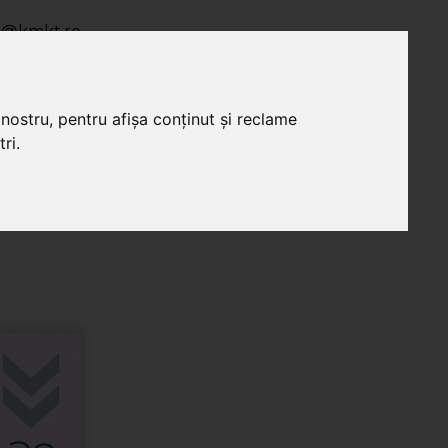
io@kmkt.ro
HU
EN
o@kmkt.ro
ala@kmkt.ro
nostru, pentru afișa conținut și reclame
ri.
ă citit
Donații de
SepsiBook
carte