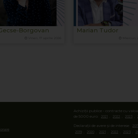
Gecse-Borgovan
Marian Tudor
Vineri, 17 aprilie 2026
Miercuri, 
Achiziții publice - contracte cu val
de 5000 euro:
,
,
,
2021
2022
2023
Declarații de avere și de interese:
201
ionare
,
,
,
,
,
2019
2020
2021
2022
2023
2