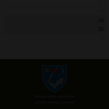
27
28
29
30
31
Biblioteca este susținută de
Consiliul Județean Covasna