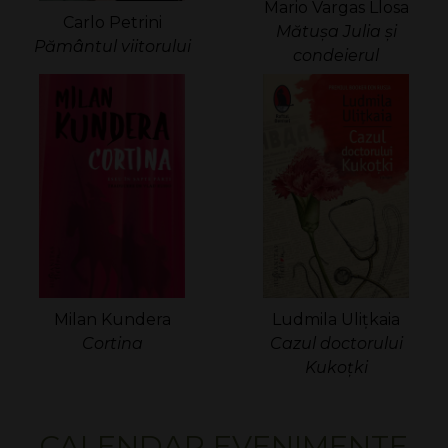
Mario Vargas Llosa
Carlo Petrini
Mătuşa Julia şi
Pământul viitorului
condeierul
Ludmila Uliţkaia
Milan Kundera
Cazul doctorului
Cortina
Kukoțki
CALENDAR EVENIMENTE