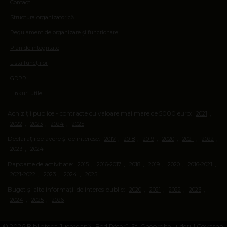
Contact
Structura organizatorică
Regulament de organizare și funcționare
Plan de integritate
Lista funcțiilor
GDPR
Linkuri utile
Achiziții publice - contracte cu valoare mai mare de 5000 euro:
,
2021
,
,
,
2022
2023
2024
2025
Declarații de avere și de interese:
,
,
,
,
,
,
2017
2018
2019
2020
2021
2022
,
2023
2024
Rapoarte de activitate:
,
,
,
,
,
,
2015
2016-2017
2018
2019
2020
2016-2021
,
,
,
2021-2022
2023
2024
2025
Buget și alte informații de interes public:
,
,
,
,
2020
2021
2022
2023
,
,
2024
2025
2026
© 2026 Biblioteca Județeană „Bod Péter”, Sf. Gheorghe, județul Covasna.