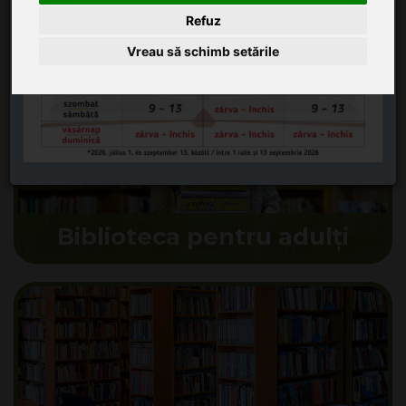
Refuz
Mesaj,
Comentariu
Vreau să schimb setările
Biblioteca pentru adulți