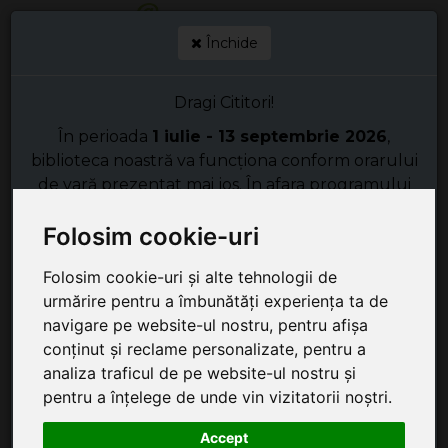
Închide
Dragi Cititori!
+40 267 351 609 - secretariat
biblio@kmkt.ro
+40 267 312 133 - împrumut
kolcsonzo@kmkt.ro
În perioada
1 iulie - 13 septembrie 2026
,
+40 267 311 927 - filiala
filiala@kmkt.ro
biblioteca noastră va funcționa conform orarului
CONT DE CITITOR
de vară prezentat mai jos. În afara programului
de funcționare, puteți utiliza Biblioboxul aflat în
Tog
HU
EN
Folosim cookie-uri
curtea din spate a bibliotecii noastre.
navi
Filiala bibliotecii noastre nu își modifică
Folosim cookie-uri și alte tehnologii de
orarul în perioada menționată.
urmărire pentru a îmbunătăți experiența ta de
Vă așteptăm cu drag!
navigare pe website-ul nostru, pentru afișa
conținut și reclame personalizate, pentru a
analiza traficul de pe website-ul nostru și
Propunere de
Aș dori o
pentru a înțelege de unde vin vizitatorii noștri.
achiziționare
recomandare de
carte
Accept